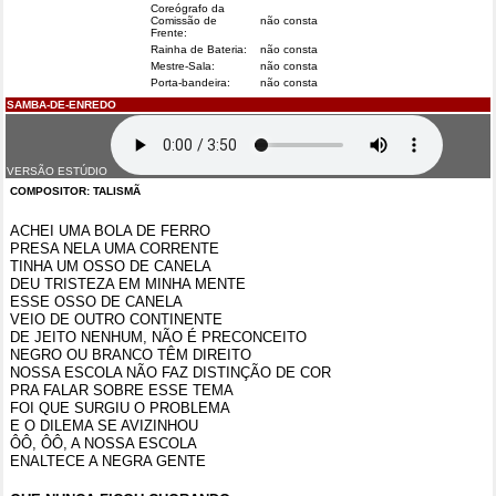
Coreógrafo da
Comissão de
não consta
Frente:
Rainha de Bateria:
não consta
Mestre-Sala:
não consta
Porta-bandeira:
não consta
SAMBA-DE-ENREDO
VERSÃO ESTÚDIO
COMPOSITOR: TALISMÃ
ACHEI UMA BOLA DE FERRO
PRESA NELA UMA CORRENTE
TINHA UM OSSO DE CANELA
DEU TRISTEZA EM MINHA MENTE
ESSE OSSO DE CANELA
VEIO DE OUTRO CONTINENTE
DE JEITO NENHUM, NÃO É PRECONCEITO
NEGRO OU BRANCO TÊM DIREITO
NOSSA ESCOLA NÃO FAZ DISTINÇÃO DE COR
PRA FALAR SOBRE ESSE TEMA
FOI QUE SURGIU O PROBLEMA
E O DILEMA SE AVIZINHOU
ÔÔ, ÔÔ, A NOSSA ESCOLA
ENALTECE A NEGRA GENTE