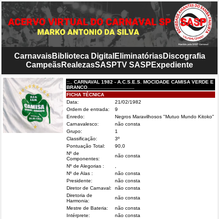
Carnavais
Biblioteca Digital
Eliminatórias
Discografia
Campeãs
Realezas
SASP
TV SASP
Expediente
::.. CARNAVAL 1982 - A.C.S.E.S. MOCIDADE CAMISA VERDE E
BRANCO................................
FICHA TÉCNICA
Data:
21/02/1982
Ordem de entrada:
9
Enredo:
Negros Maravilhosos "Mutuo Mundo Kitoko"
Carnavalesco:
não consta
Grupo:
1
Classificação:
3º
Pontuação Total:
90,0
Nº de
não consta
Componentes:
Nº de Alegorias :
,
Nº de Alas :
não consta
Presidente:
não consta
Diretor de Carnaval:
não consta
Diretoria de
não consta
Harmonia:
Mestre de Bateria:
não consta
Intérprete:
não consta