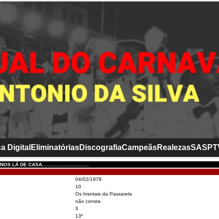
a Digital
Eliminatórias
Discografia
Campeãs
Realezas
SASP
T
Á DE CASA................................
04/02/1978
10
Os Imortais da Passarela
não consta
3
13º