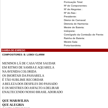
Pontuação Total:
Nº de Componentes:
Nº de Alegorias :
Nº de Alas :
Presidente:
Diretor de Carnaval:
Diretoria de Harmonia:
Mestre de Bateria:
Intérprete:
Coreógrafo da Comissão de Frente:
Rainha de Bateria:
Mestre-Sala:
Porta-bandeira:
SAMBA-DE-ENREDO
COMPOSITORES:
B. LOBO/ CLARIM
MENINOS LÁ DE CASA VEM SAUDAR
EM RITMO DE SAMBA E AQUARELA
NA AVENIDA COLORIDA
OS IMORTAIS DA PASSARELA
É TÃO SUBLIME RECORDAR
A BELEZA DOS DESFILES DO PASSADO
E OS MESTRES DO ASFALTO A DELIRAR
ENALTECENDO NOSSO BRASIL ADORADO
QUE MARAVILHA
QUE ALEGRIA