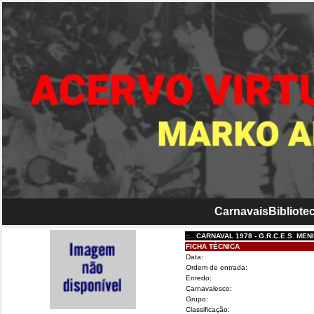
Carnavais
Bibliotec
::.. CARNAVAL 1978 - G.R.C.E.S. MENINOS L
FICHA TÉCNICA
Data:
Ordem de entrada:
Enredo:
Carnavalesco:
Grupo:
Classificação: