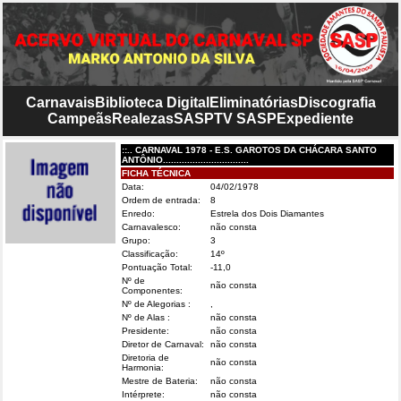
Carnavais
Biblioteca Digital
Eliminatórias
Discografia
Campeãs
Realezas
SASP
TV SASP
Expediente
::.. CARNAVAL 1978 - E.S. GAROTOS DA CHÁCARA SANTO
ANTÔNIO................................
FICHA TÉCNICA
Data:
04/02/1978
Ordem de entrada:
8
Enredo:
Estrela dos Dois Diamantes
Carnavalesco:
não consta
Grupo:
3
Classificação:
14º
Pontuação Total:
-11,0
Nº de
não consta
Componentes:
Nº de Alegorias :
,
Nº de Alas :
não consta
Presidente:
não consta
Diretor de Carnaval:
não consta
Diretoria de
não consta
Harmonia:
Mestre de Bateria:
não consta
Intérprete:
não consta