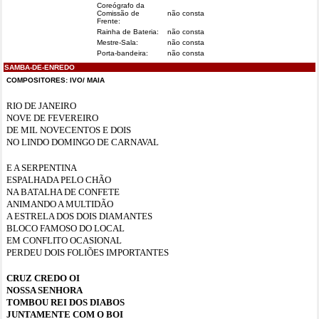
Coreógrafo da
Comissão de
não consta
Frente:
Rainha de Bateria:
não consta
Mestre-Sala:
não consta
Porta-bandeira:
não consta
SAMBA-DE-ENREDO
COMPOSITORES: IVO/ MAIA
RIO DE JANEIRO
NOVE DE FEVEREIRO
DE MIL NOVECENTOS E DOIS
NO LINDO DOMINGO DE CARNAVAL
E A SERPENTINA
ESPALHADA PELO CHÃO
NA BATALHA DE CONFETE
ANIMANDO A MULTIDÃO
A ESTRELA DOS DOIS DIAMANTES
BLOCO FAMOSO DO LOCAL
EM CONFLITO OCASIONAL
PERDEU DOIS FOLIÕES IMPORTANTES
CRUZ CREDO OI
NOSSA SENHORA
TOMBOU REI DOS DIABOS
JUNTAMENTE COM O BOI