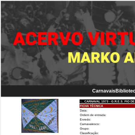
Carnavais
Bibliotec
::.. CARNAVAL 1973 - G.R.E.S. FIO DE OURO.
FICHA TÉCNICA
Data:
Ordem de entrada:
Enredo:
Carnavalesco:
Grupo:
Classificação: