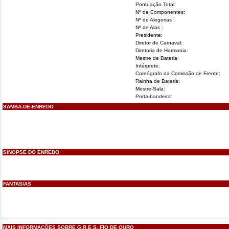
Pontuação Total:
Nº de Componentes:
Nº de Alegorias :
Nº de Alas :
Presidente:
Diretor de Carnaval:
Diretoria de Harmonia:
Mestre de Bateria:
Intérprete:
Coreógrafo da Comissão de Frente:
Rainha de Bateria:
Mestre-Sala:
Porta-bandeira:
SAMBA-DE-ENREDO
SINOPSE DO ENREDO
FANTASIAS
MAIS INFORMAÇÕES SOBRE G.R.E.S. FIO DE OURO