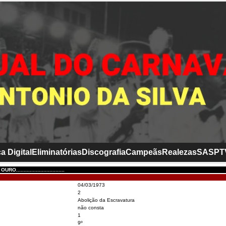
a Digital
Eliminatórias
Discografia
Campeãs
Realezas
SASP
T
...............................
04/03/1973
2
Abolição da Escravatura
não consta
1
9º