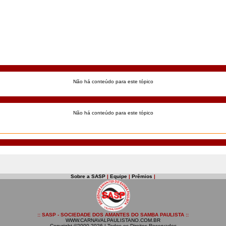
Não há conteúdo para este tópico
Não há conteúdo para este tópico
Sobre a SASP
|
Equipe
|
Prêmios
|
:: SASP - SOCIEDADE DOS AMANTES DO SAMBA PAULISTA ::
WWW.CARNAVALPAULISTANO.COM.BR
Copyright ©2000-2026 | Todos os Direitos Reservados