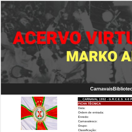
Carnavais
Bibliotec
::.. CARNAVAL 1992 - G.R.C.E.S. X-9 PAULIS
FICHA TÉCNICA
Data:
Ordem de entrada:
Enredo:
Carnavalesco:
Grupo:
Classificação: