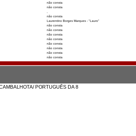
não consta
não consta
,
não consta
Laurentino Borges Marques - "Lauro"
não consta
não consta
não consta
não consta
não consta
não consta
não consta
não consta
 CAMBALHOTA/ PORTUGUÊS DA 8