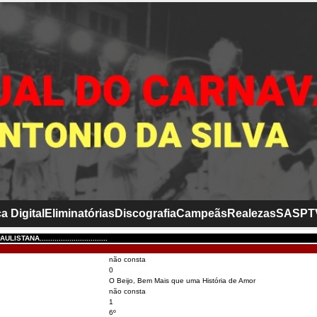
a Digital
Eliminatórias
Discografia
Campeãs
Realezas
SASP
T
TANA................................
não consta
0
O Beijo, Bem Mais que uma História de Amor
não consta
1
6º