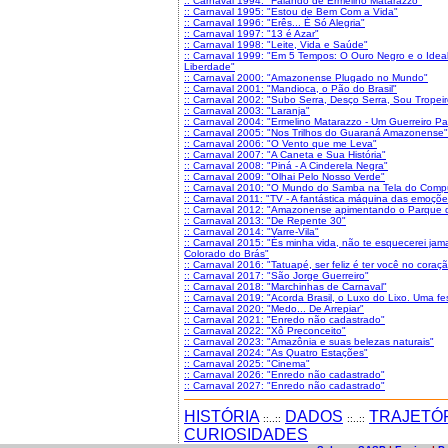
:: Carnaval 1994: "Falando de Ermelino Matarazzo"
:: Carnaval 1995: "Estou de Bem Com a Vida"
:: Carnaval 1996: "Erês... É Só Alegria"
:: Carnaval 1997: "13 é Azar"
:: Carnaval 1998: "Leite, Vida e Saúde"
:: Carnaval 1999: "Em 5 Tempos: O Ouro Negro e o Idea
Liberdade"
:: Carnaval 2000: "Amazonense Plugado no Mundo"
:: Carnaval 2001: "Mandioca, o Pão do Brasil"
:: Carnaval 2002: "Subo Serra, Desço Serra, Sou Tropeir
:: Carnaval 2003: "Laranja"
:: Carnaval 2004: "Ermelino Matarazzo - Um Guerreiro P
:: Carnaval 2005: "Nos Trilhos do Guaraná Amazonense"
:: Carnaval 2006: "O Vento que me Leva"
:: Carnaval 2007: "A Caneta e Sua História"
:: Carnaval 2008: "Piná - A Cinderela Negra"
:: Carnaval 2009: "Olhai Pelo Nosso Verde"
:: Carnaval 2010: "O Mundo do Samba na Tela do Comput
:: Carnaval 2011: "TV - A fantástica máquina das emoçõ
:: Carnaval 2012: "Amazonense apimentando o Parque 
:: Carnaval 2013: "De Repente 30"
:: Carnaval 2014: "Varre-Vila"
:: Carnaval 2015: "És minha vida, não te esquecerei ja
Colorado do Brás"
:: Carnaval 2016: "Tatuapé, ser feliz é ter você no coraç
:: Carnaval 2017: "São Jorge Guerreiro"
:: Carnaval 2018: "Marchinhas de Carnaval"
:: Carnaval 2019: "Acorda Brasil, o Luxo do Lixo. Uma f
:: Carnaval 2020: "Medo... De Arrepiar"
:: Carnaval 2021: "Enredo não cadastrado"
:: Carnaval 2022: "Xô Preconceito"
:: Carnaval 2023: "Amazônia e suas belezas naturais"
:: Carnaval 2024: "As Quatro Estações"
:: Carnaval 2025: "Cinema"
:: Carnaval 2026: "Enredo não cadastrado"
:: Carnaval 2027: "Enredo não cadastrado"
HISTÓRIA
DADOS
TRAJETÓ
::..::
::..::
CURIOSIDADES