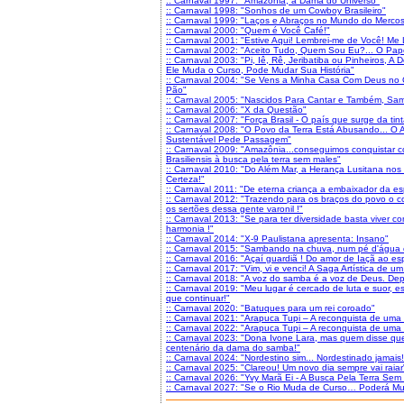
:: Carnaval 1997: "Amazônia, a Dama do Universo"
:: Carnaval 1998: "Sonhos de um Cowboy Brasileiro"
:: Carnaval 1999: "Laços e Abraços no Mundo do Mercos
:: Carnaval 2000: "Quem é Você Café!"
:: Carnaval 2001: "Estive Aqui! Lembrei-me de Você! Me 
:: Carnaval 2002: "Aceito Tudo, Quem Sou Eu?... O Pap
:: Carnaval 2003: "Pi, Iê, Rê, Jeribatiba ou Pinheiros, 
Ele Muda o Curso, Pode Mudar Sua História"
:: Carnaval 2004: "Se Vens a Minha Casa Com Deus no
Pão"
:: Carnaval 2005: "Nascidos Para Cantar e Também, Sa
:: Carnaval 2006: "X da Questão"
:: Carnaval 2007: "Força Brasil - O país que surge da tin
:: Carnaval 2008: "O Povo da Terra Está Abusando... O 
Sustentável Pede Passagem"
:: Carnaval 2009: "Amazônia...conseguimos conquistar c
Brasiliensis à busca pela terra sem males"
:: Carnaval 2010: "Do Além Mar, a Herança Lusitana nos
Certeza!"
:: Carnaval 2011: "De eterna criança a embaixador da es
:: Carnaval 2012: "Trazendo para os braços do povo o co
os sertões dessa gente varonil !"
:: Carnaval 2013: "Se para ter diversidade basta viver co
harmonia !"
:: Carnaval 2014: "X-9 Paulistana apresenta: Insano"
:: Carnaval 2015: "Sambando na chuva, num pé d'água 
:: Carnaval 2016: "Açaí guardiã ! Do amor de Iaçã ao e
:: Carnaval 2017: "Vim, vi e venci! A Saga Artística de 
:: Carnaval 2018: "A voz do samba é a voz de Deus. D
:: Carnaval 2019: "Meu lugar é cercado de luta e suor
que continuar!"
:: Carnaval 2020: "Batuques para um rei coroado"
:: Carnaval 2021: "Arapuca Tupi – A reconquista de uma
:: Carnaval 2022: "Arapuca Tupi – A reconquista de uma
:: Carnaval 2023: "Dona Ivone Lara, mas quem disse qu
centenário da dama do samba!"
:: Carnaval 2024: "Nordestino sim... Nordestinado jamais!
:: Carnaval 2025: "Clareou! Um novo dia sempre vai raiar
:: Carnaval 2026: "Yvy Marã Ei - A Busca Pela Terra Sem
:: Carnaval 2027: "Se o Rio Muda de Curso… Poderá Mud