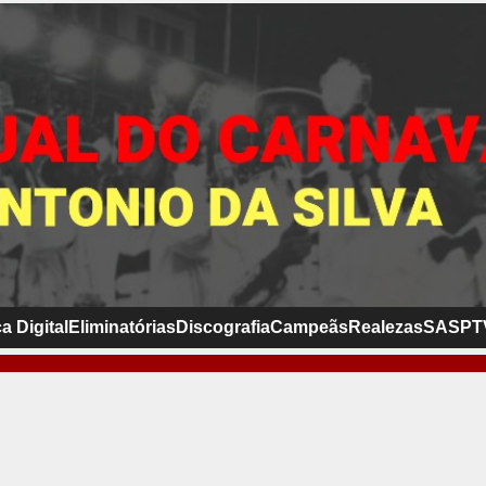
a Digital
Eliminatórias
Discografia
Campeãs
Realezas
SASP
T