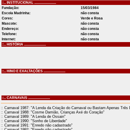
::.. INSTITUCIONAL .........................
Fundação:
15/03/1984
Escola Madrinha:
não consta
Cores:
Verde e Rosa
Mascote:
não consta
Endereço:
não consta
Telefone:
não consta
Internet:
não consta
::.. HISTÓRIA .........................
::.. HINO E EXALTAÇÕES .........................
::.. CARNAVAIS .........................
:: Carnaval 1987: "A Lenda da Criação do Carnaval ou Bastam Apenas Três D
:: Carnaval 1988: "Cosme Damião, Crianças Axé do Coração"
:: Carnaval 1989: "A Lenda de Ossain"
:: Carnaval 1990: "Sonho de Liberdade"
:: Carnaval 1991: "Enredo não cadastrado"
:: Carnaval 1992: "Enredo não cadastrado"