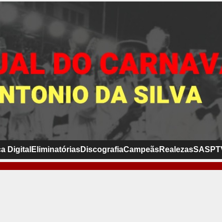
a Digital
Eliminatórias
Discografia
Campeãs
Realezas
SASP
T