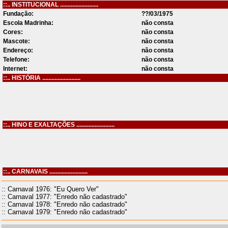
::.. INSTITUCIONAL .........................
Fundação:
??/03/1975
Escola Madrinha:
não consta
Cores:
não consta
Mascote:
não consta
Endereço:
não consta
Telefone:
não consta
Internet:
não consta
::.. HISTÓRIA .........................
::.. HINO E EXALTAÇÕES .........................
::.. CARNAVAIS .........................
:: Carnaval 1976: "Eu Quero Ver"
:: Carnaval 1977: "Enredo não cadastrado"
:: Carnaval 1978: "Enredo não cadastrado"
:: Carnaval 1979: "Enredo não cadastrado"