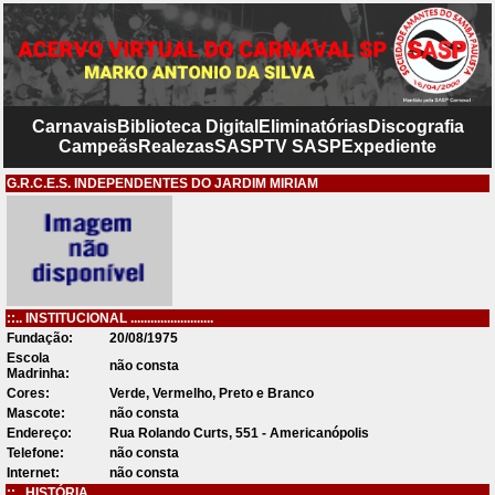
Carnavais
Biblioteca Digital
Eliminatórias
Discografia
Campeãs
Realezas
SASP
TV SASP
Expediente
G.R.C.E.S. INDEPENDENTES DO JARDIM MIRIAM
::.. INSTITUCIONAL .........................
Fundação:
20/08/1975
Escola
não consta
Madrinha:
Cores:
Verde, Vermelho, Preto e Branco
Mascote:
não consta
Endereço:
Rua Rolando Curts, 551 - Americanópolis
Telefone:
não consta
Internet:
não consta
::.. HISTÓRIA .........................