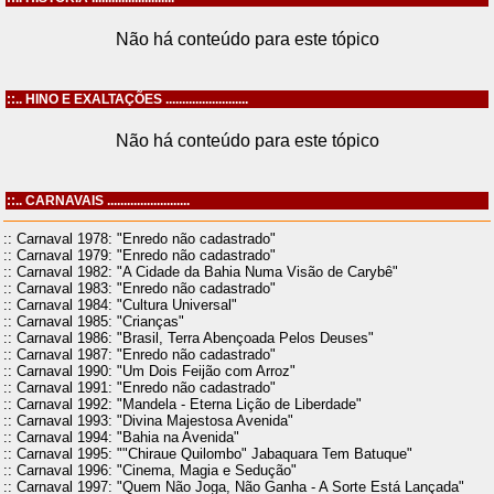
Não há conteúdo para este tópico
::.. HINO E EXALTAÇÕES .........................
Não há conteúdo para este tópico
::.. CARNAVAIS .........................
:: Carnaval 1978: "Enredo não cadastrado"
:: Carnaval 1979: "Enredo não cadastrado"
:: Carnaval 1982: "A Cidade da Bahia Numa Visão de Carybê"
:: Carnaval 1983: "Enredo não cadastrado"
:: Carnaval 1984: "Cultura Universal"
:: Carnaval 1985: "Crianças"
:: Carnaval 1986: "Brasil, Terra Abençoada Pelos Deuses"
:: Carnaval 1987: "Enredo não cadastrado"
:: Carnaval 1990: "Um Dois Feijão com Arroz"
:: Carnaval 1991: "Enredo não cadastrado"
:: Carnaval 1992: "Mandela - Eterna Lição de Liberdade"
:: Carnaval 1993: "Divina Majestosa Avenida"
:: Carnaval 1994: "Bahia na Avenida"
:: Carnaval 1995: ""Chiraue Quilombo" Jabaquara Tem Batuque"
:: Carnaval 1996: "Cinema, Magia e Sedução"
:: Carnaval 1997: "Quem Não Joga, Não Ganha - A Sorte Está Lançada"