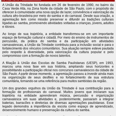
A União da Trindade foi fundada em 26 de fevereiro de 1990, no bairro da
Casa Verde Alta, na Zona Norte da cidade de São Paulo, com o propósito de
oferecer à comunidade uma nova opção de lazer, convivência e valorização da
cultura afro-brasileira por meio do samba e do carnaval. Desde sua criação, a
agremiação tem como missão preservar e difundir as tradições culturais
ligadas ao samba, promovendo atividades voltadas a crianças, jovens, adultos
e idosos.
Ao longo de sua trajetória, a entidade transformou-se em um importante
espaço de formação cultural e cidadã. Por meio do ensino de instrumentos de
percussão, da prática do samba e da participação em atividades
carnavalescas, a União da Trindade contribuiu para a inclusão social e para o
fortalecimento dos vínculos comunitários. Sua atuação sempre esteve pautada
pelo respeito à diversidade, pela valorização da cultura popular e pelo
compromisso com a formação de novos talentos.
A filiação à União das Escolas de Samba Paulistanas (UESP), em 1993,
marcou uma nova fase em sua história, ampliando seus horizontes e
possibilitando a participação oficial nos concursos carnavalescos da cidade de
São Paulo. A partir desse momento, a agremiação passou a investir ainda mais
na organização de seus desfiles e no fortalecimento de sua estrutura
comunitária, tornando-se uma referência para muitos sambistas da região.
Um dos grandes orgulhos da União da Trindade é sua contribuição para a
formação de profissionais do carnaval. Muitos jovens que iniciaram sua
trajetória na entidade aprenderam música, percussão e organização
carnavalesca em suas atividades e, posteriormente, passaram a integrar
baterias, barracões e diretorias de diversas agremiações paulistanas. Esse
legado demonstra a importância da escola como espaço de aprendizado,
desenvolvimento humano e preservação da cultura do samba.