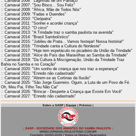
:: Carnaval 2006: "Lágrimas de um Palhaço"
:: Carnaval 2007: "Sou Bloco... Sou Feliz"
:: Carnaval 2008: "África, Mãe de Todos Nós"
:: Carnaval 2009: "Fadas e Duendes"
:: Carnaval 2010: "Cleópatra"
:: Carnaval 2011: "Sonhei e acordei criança"
:: Carnaval 2012: "O circo"
:: Carnaval 2013: "A Trindade traz o samba paulista na avenida"
:: Carnaval 2014: "Brasil Sambolístico"
:: Carnaval 2015: "Jubileu de Prata... Vamos festejar! Nossa história!"
:: Carnaval 2016: "Trindade canta a Cultura do Nordeste"
:: Carnaval 2017: "Hoje tem espetáculo no picadeiro da União da Trindade"
:: Carnaval 2018: "Alice do País das Maravilhas ao Samba da Trindade"
:: Carnaval 2019: "Da Cultura à Miscigenação, União da Trindade Traz
Bahia no Samba e no Coração"
:: Carnaval 2020: "Um sonho de criança que nos traz a esperança"
:: Carnaval 2021: "Enredo não cadastrado"
:: Carnaval 2022: "Abrem-se as Cortinas da Ilusão"
:: Carnaval 2025: "São Jorge Guerreiro. Ogum, a Luta de um Povo de Fé.
Oh, Meu Pai, Filho Teu Não Cai"
:: Carnaval 2026: "Brincar - Desperte a Criança que Existe Em Você"
:: Carnaval 2027: "Enredo não cadastrado"
Sobre a SASP
|
Equipe
|
Prêmios
|
:: SASP - SOCIEDADE DOS AMANTES DO SAMBA PAULISTA ::
WWW.CARNAVALPAULISTANO.COM.BR
Copyright ©2000-2026 | Todos os Direitos Reservados