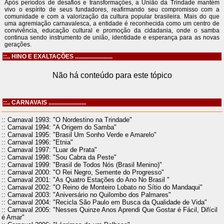
Após períodos de desafios e transformações, a União da Trindade mantém
vivo o espírito de seus fundadores, reafirmando seu compromisso com a
comunidade e com a valorização da cultura popular brasileira. Mais do que
uma agremiação carnavalesca, a entidade é reconhecida como um centro de
convivência, educação cultural e promoção da cidadania, onde o samba
continua sendo instrumento de união, identidade e esperança para as novas
gerações.
::.. HINO E EXALTAÇÕES .........................
Não há conteúdo para este tópico
::.. CARNAVAIS .........................
:: Carnaval 1993: "O Nordestino na Trindade"
:: Carnaval 1994: "A Origem do Samba"
:: Carnaval 1995: "Brasil Um Sonho Verde e Amarelo"
:: Carnaval 1996: "Etnia"
:: Carnaval 1997: "Luar de Prata"
:: Carnaval 1998: "Sou Cabra da Peste"
:: Carnaval 1999: "Brasil de Todos Nós (Brasil Menino)"
:: Carnaval 2000: "O Rei Negro, Semente do Progresso"
:: Carnaval 2001: "As Quatro Estações do Ano No Brasil "
:: Carnaval 2002: "O Reino de Monteiro Lobato no Sítio do Mandaqui"
:: Carnaval 2003: "Aniversário no Quilombo dos Palmares"
:: Carnaval 2004: "Recicla São Paulo em Busca da Qualidade de Vida"
:: Carnaval 2005: "Nesses Quinze Anos Aprendi Que Gostar é Fácil, Difícil
é Amar"