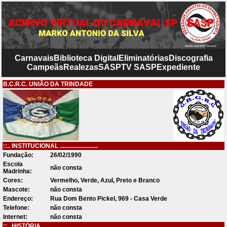
Carnavais
Biblioteca Digital
Eliminatórias
Discografia
Campeãs
Realezas
SASP
TV SASP
Expediente
B.C.R.C. UNIÃO DA TRINDADE
::.. INSTITUCIONAL .........................
Fundação:
26/02/1990
Escola
não consta
Madrinha:
Cores:
Vermelho, Verde, Azul, Preto e Branco
Mascote:
não consta
Endereço:
Rua Dom Bento Pickel, 969 - Casa Verde
Telefone:
não consta
Internet:
não consta
::.. HISTÓRIA .........................