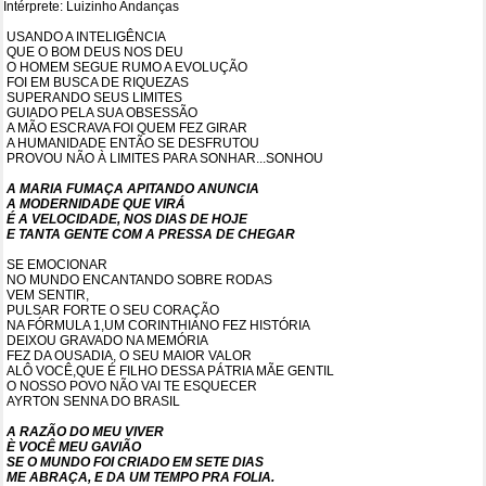
Intérprete: Luizinho Andanças
USANDO A INTELIGÊNCIA
QUE O BOM DEUS NOS DEU
O HOMEM SEGUE RUMO A EVOLUÇÃO
FOI EM BUSCA DE RIQUEZAS
SUPERANDO SEUS LIMITES
GUIADO PELA SUA OBSESSÃO
A MÃO ESCRAVA FOI QUEM FEZ GIRAR
A HUMANIDADE ENTÃO SE DESFRUTOU
PROVOU NÃO À LIMITES PARA SONHAR...SONHOU
A MARIA FUMAÇA APITANDO ANUNCIA
A MODERNIDADE QUE VIRÁ
É A VELOCIDADE, NOS DIAS DE HOJE
E TANTA GENTE COM A PRESSA DE CHEGAR
SE EMOCIONAR
NO MUNDO ENCANTANDO SOBRE RODAS
VEM SENTIR,
PULSAR FORTE O SEU CORAÇÃO
NA FÓRMULA 1,UM CORINTHIANO FEZ HISTÓRIA
DEIXOU GRAVADO NA MEMÓRIA
FEZ DA OUSADIA, O SEU MAIOR VALOR
ALÔ VOCÊ,QUE É FILHO DESSA PÁTRIA MÃE GENTIL
O NOSSO POVO NÃO VAI TE ESQUECER
AYRTON SENNA DO BRASIL
A RAZÃO DO MEU VIVER
È VOCÊ MEU GAVIÃO
SE O MUNDO FOI CRIADO EM SETE DIAS
ME ABRAÇA, E DA UM TEMPO PRA FOLIA.