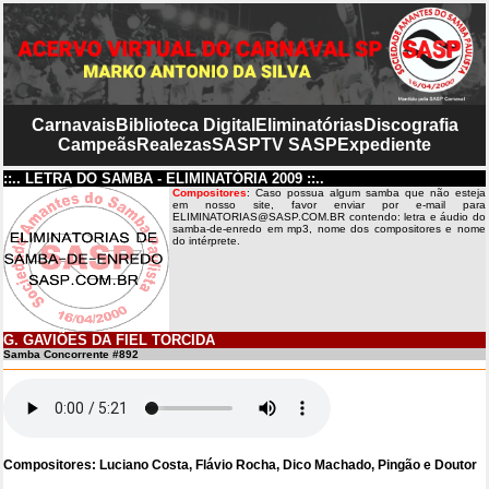
Carnavais
Biblioteca Digital
Eliminatórias
Discografia
Campeãs
Realezas
SASP
TV SASP
Expediente
::.. LETRA DO SAMBA - ELIMINATÓRIA 2009 ::..
Compositores
: Caso possua algum samba que não esteja
em nosso site, favor enviar por e-mail para
ELIMINATORIAS@SASP.COM.BR contendo: letra e áudio do
samba-de-enredo em mp3, nome dos compositores e nome
do intérprete.
G. GAVIÕES DA FIEL TORCIDA
Samba Concorrente #892
Compositores: Luciano Costa, Flávio Rocha, Dico Machado, Pingão e Doutor