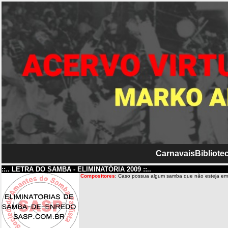
Carnavais
Bibliotec
::.. LETRA DO SAMBA - ELIMINATÓRIA 2009 ::..
Compositores
: Caso possua algum samba que não esteja em