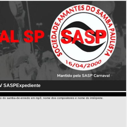
V SASP
Expediente
io do samba-de-enredo em mp3, nome dos compositores e nome do intérprete.