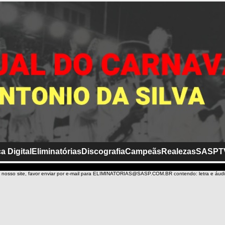
a Digital
Eliminatórias
Discografia
Campeãs
Realezas
SASP
T
 nosso site, favor enviar por e-mail para ELIMINATORIAS@SASP.COM.BR contendo: letra e áud