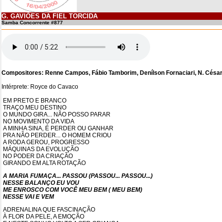
G. GAVIÕES DA FIEL TORCIDA
Samba Concorrente #877
Compositores: Renne Campos, Fábio Tamborim, Denílson Fornaciari, N. César 
Intérprete: Royce do Cavaco
EM PRETO E BRANCO
TRAÇO MEU DESTINO
O MUNDO GIRA... NÃO POSSO PARAR
NO MOVIMENTO DA VIDA
A MINHA SINA, É PERDER OU GANHAR
PRA NÃO PERDER... O HOMEM CRIOU
A RODA GEROU, PROGRESSO
MÁQUINAS DA EVOLUÇÃO
NO PODER DA CRIAÇÃO
GIRANDO EM ALTA ROTAÇÃO
A MARIA FUMAÇA... PASSOU (PASSOU... PASSOU...)
NESSE BALANÇO EU VOU
ME ENROSCO COM VOCÊ MEU BEM ( MEU BEM)
NESSE VAI E VEM
ADRENALINA QUE FASCINAÇÃO
À FLOR DA PELE, A EMOÇÃO