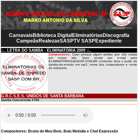
Carnavais
Biblioteca Digital
Eliminatórias
Discografia
Campeãs
Realezas
SASP
TV SASP
Expediente
::.. LETRA DO SAMBA - ELIMINATÓRIA 2009 ::..
Compositores
: Caso possua algum samba que não esteja
em nosso site, favor enviar por e-mail para
ELIMINATORIAS@SASP.COM.BR contendo: letra e áudio do
samba-de-enredo em mp3, nome dos compositores e nome
do intérprete.
G.R.C.S.E.S. UNIDOS DE SANTA BÁRBARA
Samba Concorrente #793
Compositores: Bruno do Meu Bem, Buiu Melodia e Chal Expressão