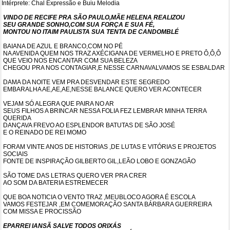
Intérprete: Chal Expressão e Buiu Melodia
VINDO DE RECIFE PRA SÃO PAULO,MÃE HELENA REALIZOU
SEU GRANDE SONHO,COM SUA FORÇA E SUA FÉ,
MONTOU NO ITAIM PAULISTA SUA TENTA DE CANDOMBLÉ
BAIANA DE AZUL E BRANCO,COM NO PÉ
NA AVENIDA QUEM NOS TRAZ AXÉCIGANA DE VERMELHO E PRETO Ô,Ô,Ô
QUE VEIO NOS ENCANTAR COM SUA BELEZA
CHEGOU PRA NOS CONTAGIAR,E NESSE CARNAVALVAMOS SE ESBALDAR
DAMA DA NOITE VEM PRA DESVENDAR ESTE SEGREDO
EMBARALHA AE,AE,AE,NESSE BALANCE QUERO VER ACONTECER
VEJAM SÓ ALEGRA QUE PAIRA NO AR
SEUS FILHOS A BRINCAR NESSA FOLIA FEZ LEMBRAR MINHA TERRA
QUERIDA
DANÇAVA FREVO AO ESPLENDOR BATUTAS DE SÃO JOSÉ
E O REINADO DE REI MOMO
FORAM VINTE ANOS DE HISTORIAS ,DE LUTAS E VITÓRIAS E PROJETOS
SOCIAIS
FONTE DE INSPIRAÇÃO GILBERTO GIL,LEÃO LOBO E GONZAGÃO
SÃO TOME DAS LETRAS QUERO VER PRA CRER
AO SOM DA BATERIA ESTREMECER
QUE BOA NOTICIA O VENTO TRAZ ,MEUBLOCO AGORA É ESCOLA
VAMOS FESTEJAR ,EM COMEMORAÇÃO SANTA BÁRBARA GUERREIRA
COM MISSA E PROCISSÃO
EPARREI IANSÃ SALVE TODOS ORIXÁS