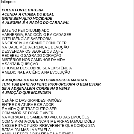
Intérprete:
PULSA FORTE BATERIA
ACENDA A CHAMA DO IDEAL
GRITE BEM ALTO MOCIDADE
A ALEGRIA É A RAZÃO DO CARNAVAL
BATE NO PEITO ILUMINADO
A AENERGIA, RACIOCÍNIO EM CADA SER
INTELIGÊNCIA E SABEDORIA
NA CIÊNCIA UM GRANDE CONHECER
NA IDADE MÉDIA CRENÇA E DEVOÇÃO
DESVENDAR OS SEGREDOS DA FÉ
RECEBEU O SAGRADO CORAÇÃO
MISTÉRIOS NOS CAMINHOS DA VIDA
A SANTA INQUISIÇÃO
O HOMEM DESCOBRIU SUA EXISTÊNCIA
A MEDICINA E A CIÊNCIA NA EVOLUÇÃO
A MÁQUINA DA VIDA NO COMPASSO A MARCAR
TUM, TUM BATE NO PEITO PROPORCIONA O BEM ESTAR
SE A ADRENALINA CORRE NAS VEIAS
A EMOÇÃO QUE INCENDEIA
CENÁRIO DAS GRANDES PAIXÕES
ENTRE CRIATURA E CRIADOR
É A VIDA QUE TRAZ OUTRO SER
COM AMOR SE DOAR É VIVER
NA MORADA DO SAMBA NO PALCO DAS EMOÇÕES
COM SIMPATIA QUE ENCANTA E ARRASTA MULTIDÕES
NESSE RITMO PURO IRREVERENTE QUE CONQUISTA
BATAM PALMAS LÁ VEM ELA