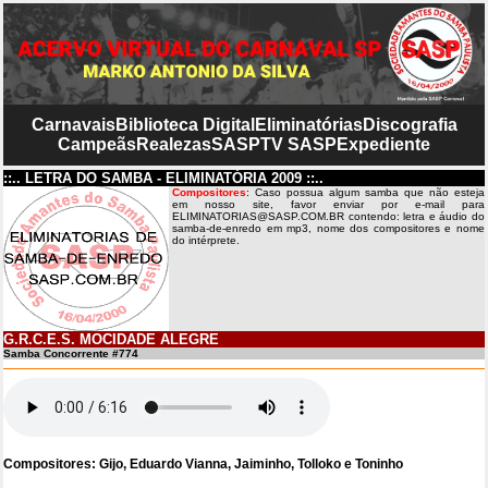
Carnavais
Biblioteca Digital
Eliminatórias
Discografia
Campeãs
Realezas
SASP
TV SASP
Expediente
::.. LETRA DO SAMBA - ELIMINATÓRIA 2009 ::..
Compositores
: Caso possua algum samba que não esteja
em nosso site, favor enviar por e-mail para
ELIMINATORIAS@SASP.COM.BR contendo: letra e áudio do
samba-de-enredo em mp3, nome dos compositores e nome
do intérprete.
G.R.C.E.S. MOCIDADE ALEGRE
Samba Concorrente #774
Compositores: Gijo, Eduardo Vianna, Jaiminho, Tolloko e Toninho