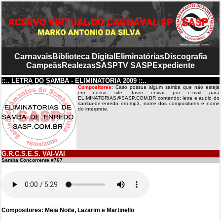
Carnavais
Biblioteca Digital
Eliminatórias
Discografia
Campeãs
Realezas
SASP
TV SASP
Expediente
::.. LETRA DO SAMBA - ELIMINATÓRIA 2009 ::..
Compositores
: Caso possua algum samba que não esteja
em nosso site, favor enviar por e-mail para
ELIMINATORIAS@SASP.COM.BR contendo: letra e áudio do
samba-de-enredo em mp3, nome dos compositores e nome
do intérprete.
G.R.C.S.E.S. VAI-VAI
Samba Concorrente #767
Compositores: Meia Noite, Lazarim e Martinello