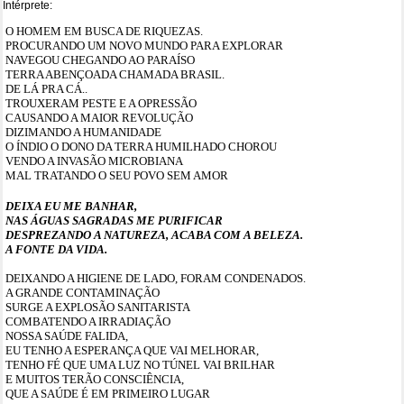
Intérprete:
O HOMEM EM BUSCA DE RIQUEZAS.
PROCURANDO UM NOVO MUNDO PARA EXPLORAR
NAVEGOU CHEGANDO AO PARAÍSO
TERRA ABENÇOADA CHAMADA BRASIL.
DE LÁ PRA CÁ..
TROUXERAM PESTE E A OPRESSÃO
CAUSANDO A MAIOR REVOLUÇÃO
DIZIMANDO A HUMANIDADE
O ÍNDIO O DONO DA TERRA HUMILHADO CHOROU
VENDO A INVASÃO MICROBIANA
MAL TRATANDO O SEU POVO SEM AMOR
DEIXA EU ME BANHAR,
NAS ÁGUAS SAGRADAS ME PURIFICAR
DESPREZANDO A NATUREZA, ACABA COM A BELEZA.
A FONTE DA VIDA.
DEIXANDO A HIGIENE DE LADO, FORAM CONDENADOS.
A GRANDE CONTAMINAÇÃO
SURGE A EXPLOSÃO SANITARISTA
COMBATENDO A IRRADIAÇÃO
NOSSA SAÚDE FALIDA,
EU TENHO A ESPERANÇA QUE VAI MELHORAR,
TENHO FÉ QUE UMA LUZ NO TÚNEL VAI BRILHAR
E MUITOS TERÃO CONSCIÊNCIA,
QUE A SAÚDE É EM PRIMEIRO LUGAR