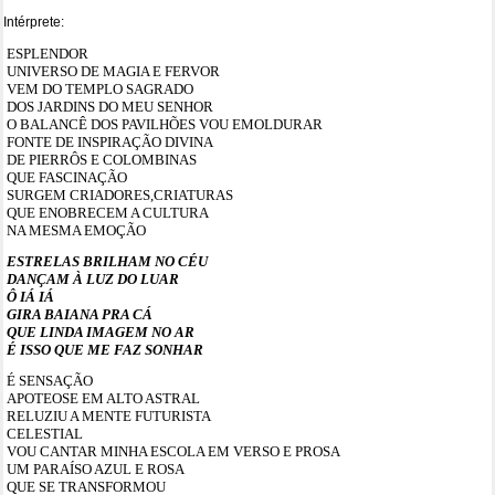
Intérprete:
ESPLENDOR
UNIVERSO DE MAGIA E FERVOR
VEM DO TEMPLO SAGRADO
DOS JARDINS DO MEU SENHOR
O BALANCÊ DOS PAVILHÕES VOU EMOLDURAR
FONTE DE INSPIRAÇÃO DIVINA
DE PIERRÔS E COLOMBINAS
QUE FASCINAÇÃO
SURGEM CRIADORES,CRIATURAS
QUE ENOBRECEM A CULTURA
NA MESMA EMOÇÃO
ESTRELAS BRILHAM NO CÉU
DANÇAM À LUZ DO LUAR
Ô IÁ IÁ
GIRA BAIANA PRA CÁ
QUE LINDA IMAGEM NO AR
É ISSO QUE ME FAZ SONHAR
É SENSAÇÃO
APOTEOSE EM ALTO ASTRAL
RELUZIU A MENTE FUTURISTA
CELESTIAL
VOU CANTAR MINHA ESCOLA EM VERSO E PROSA
UM PARAÍSO AZUL E ROSA
QUE SE TRANSFORMOU