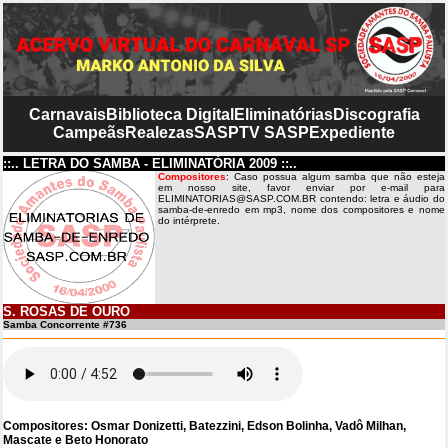
Carnavais
Biblioteca Digital
Eliminatórias
Discografia
Campeãs
Realezas
SASP
TV SASP
Expediente
::.. LETRA DO SAMBA - ELIMINATÓRIA 2009 ::..
Compositores
: Caso possua algum samba que não esteja
em nosso site, favor enviar por e-mail para
ELIMINATORIAS@SASP.COM.BR contendo: letra e áudio do
samba-de-enredo em mp3, nome dos compositores e nome
do intérprete.
S. ROSAS DE OURO
Samba Concorrente #736
Compositores: Osmar Donizetti, Batezzini, Edson Bolinha, Vadô Milhan,
Mascate e Beto Honorato