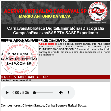
Carnavais
Biblioteca Digital
Eliminatórias
Discografia
Campeãs
Realezas
SASP
TV SASP
Expediente
::.. LETRA DO SAMBA - ELIMINATÓRIA 2009 ::..
Compositores
: Caso possua algum samba que não esteja
em nosso site, favor enviar por e-mail para
ELIMINATORIAS@SASP.COM.BR contendo: letra e áudio do
samba-de-enredo em mp3, nome dos compositores e nome
do intérprete.
G.R.C.E.S. MOCIDADE ALEGRE
Samba Concorrente #729
Compositores: Clayton Santos, Cunha Bueno e Rafael Souza