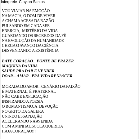
Intérprete: Clayton Santos
VOU VIAJAR NA EMOÇÃO
NA MAGIA, O DOM DE VIVER
A CHAMA ACESA DA RAZÃO
PULSANDO EM CADA SER
ENERGIA, MISTÉRIO DA VIDA
GUARDANDO OS SEGREDOS DA FÉ
NA EVOLUÇÃO DA HUMANIDADE
CHEGA O AVANÇO DA CIÊNCIA
DESVENDANDO A EXISTÊNCIA
BATE CORAÇÃO... FONTE DE PRAZER
MAQUINA DA VIDA
SAÚDE PRA DAR E VENDER
DOAR....AMAR...PRA VIDA RENASCER
MORADA DO AMOR...CENÁRIO DA PAIXÃO
É MATERNAL, É FRATERNAL
NÃO CABE EXPLICAÇÃO
INSPIRANDO A POESIA
O ROMANTISMO, A DEVOÇÃO
NO GRITO DA GALERA
UNINDO ESSA NAÇÃO
ACELERANDO NA AVENIDA
COM A MINHA ESCOLA QUERIDA
HAJA CORAÇÃO!!!