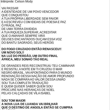
Intérprete: Celson Mody
VAI PASSAR
A IDENTIDADE DE UM POVO VENCEDOR
QUE CONQUISTOU
A TUA PRÓPRIA LIBERDADE SEM FAVOR
E A ESCREVEU COM IDEAIS DE POESIA E PAZ
Ó FRÁGIL PAZ
DE UMA TERRA DIVIDIDA
A TUA RIQUEZA SUPERAR, ACREDITAR
QUE O AMANHÃ SEMPRE VIRÁ
DEUSES ENCANTADOS OUÇAM ESSA VOZ
DO BANTU SAGRADO, SEUS HERÓIS
DO FOGO CRUZADO ENTÃO RENASCEU!!
UM NOVO SOL!!
NA LUZ DO PERDÃO, UM OUTRO FINAL
ÁFRICA, MEU SONHO TÃO REAL
DE GRANDES REIS RECONSTRUIU TEU CAMINHAR
E RESISTIU, A NOITE EM TI CRUZOU O MAR
NEGRO-BRASIL, VAI APONTANDO PARA O MUNDO
RENOVAÇÃO DESSA NAÇÃO DE AMOR PROFUNDO
NADA SE COMPARA AO VALOR DESSA UNIÃO
SOU TUA COMPLETA TRADUÇÃO
E QUEM QUISER SABER QUEM SOU
PROCURE NAS HERANÇAS DE NOEL
PELAS CALÇADAS DE VILA ISABEL
SOU TOM MAIOR
A NOVA LUA DE LUANDA VAI BRILHAR
QUE O DESTINO DE ANGOLA ENTÃO SE CUMPRA