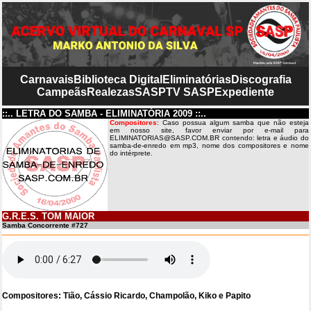
Carnavais
Biblioteca Digital
Eliminatórias
Discografia
Campeãs
Realezas
SASP
TV SASP
Expediente
::.. LETRA DO SAMBA - ELIMINATÓRIA 2009 ::..
Compositores
: Caso possua algum samba que não esteja
em nosso site, favor enviar por e-mail para
ELIMINATORIAS@SASP.COM.BR contendo: letra e áudio do
samba-de-enredo em mp3, nome dos compositores e nome
do intérprete.
G.R.E.S. TOM MAIOR
Samba Concorrente #727
Compositores: Tião, Cássio Ricardo, Champolão, Kiko e Papito