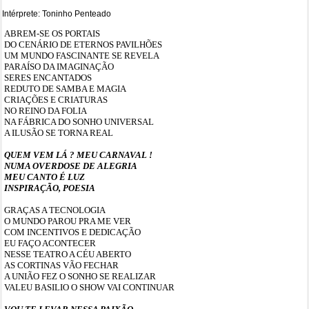
Intérprete: Toninho Penteado
ABREM-SE OS PORTAIS
DO CENÁRIO DE ETERNOS PAVILHÕES
UM MUNDO FASCINANTE SE REVELA
PARAÍSO DA IMAGINAÇÃO
SERES ENCANTADOS
REDUTO DE SAMBA E MAGIA
CRIAÇÕES E CRIATURAS
NO REINO DA FOLIA
NA FÁBRICA DO SONHO UNIVERSAL
A ILUSÃO SE TORNA REAL
QUEM VEM LÁ ? MEU CARNAVAL !
NUMA OVERDOSE DE ALEGRIA
MEU CANTO É LUZ
INSPIRAÇÃO, POESIA
GRAÇAS A TECNOLOGIA
O MUNDO PAROU PRA ME VER
COM INCENTIVOS E DEDICAÇÃO
EU FAÇO ACONTECER
NESSE TEATRO A CÉU ABERTO
AS CORTINAS VÃO FECHAR
A UNIÃO FEZ O SONHO SE REALIZAR
VALEU BASILIO O SHOW VAI CONTINUAR