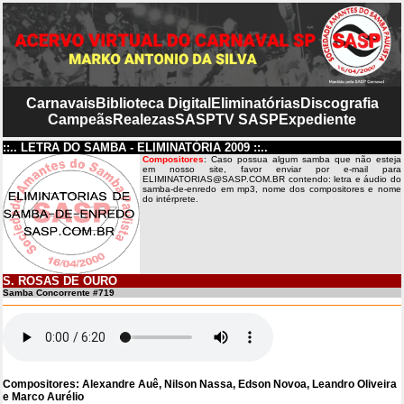
Carnavais
Biblioteca Digital
Eliminatórias
Discografia
Campeãs
Realezas
SASP
TV SASP
Expediente
::.. LETRA DO SAMBA - ELIMINATÓRIA 2009 ::..
Compositores
: Caso possua algum samba que não esteja
em nosso site, favor enviar por e-mail para
ELIMINATORIAS@SASP.COM.BR contendo: letra e áudio do
samba-de-enredo em mp3, nome dos compositores e nome
do intérprete.
S. ROSAS DE OURO
Samba Concorrente #719
Compositores: Alexandre Auê, Nilson Nassa, Edson Novoa, Leandro Oliveira
e Marco Aurélio