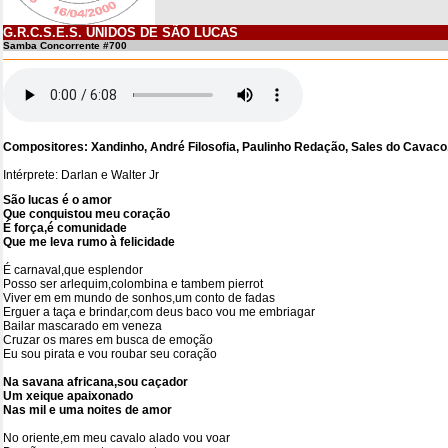
G.R.C.S.E.S. UNIDOS DE SÃO LUCAS
Samba Concorrente #700
Compositores: Xandinho, André Filosofia, Paulinho Redação, Sales do Cavaco, W
Intérprete: Darlan e Walter Jr
São lucas é o amor
Que conquistou meu coração
É força,é comunidade
Que me leva rumo à felicidade
É carnaval,que esplendor
Posso ser arlequim,colombina e tambem pierrot
Viver em em mundo de sonhos,um conto de fadas
Erguer a taça e brindar,com deus baco vou me embriagar
Bailar mascarado em veneza
Cruzar os mares em busca de emoção
Eu sou pirata e vou roubar seu coração
Na savana africana,sou caçador
Um xeique apaixonado
Nas mil e uma noites de amor
No oriente,em meu cavalo alado vou voar