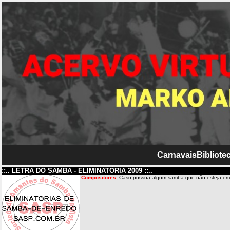
Carnavais
Bibliotec
::.. LETRA DO SAMBA - ELIMINATÓRIA 2009 ::..
Compositores
: Caso possua algum samba que não esteja em