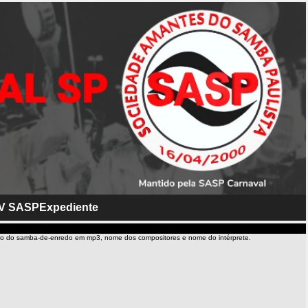
V SASP
Expediente
io do samba-de-enredo em mp3, nome dos compositores e nome do intérprete.