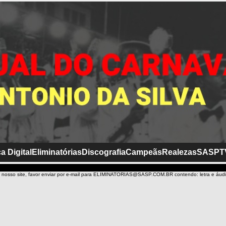
a Digital
Eliminatórias
Discografia
Campeãs
Realezas
SASP
T
 nosso site, favor enviar por e-mail para ELIMINATORIAS@SASP.COM.BR contendo: letra e áud