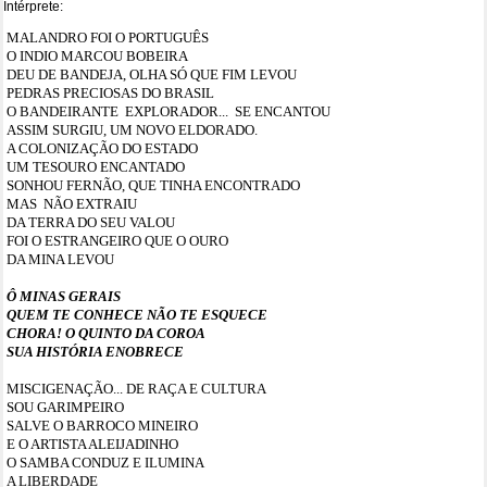
Intérprete:
MALANDRO FOI O PORTUGUÊS
O INDIO MARCOU BOBEIRA
DEU DE BANDEJA, OLHA SÓ QUE FIM LEVOU
PEDRAS PRECIOSAS DO BRASIL
O BANDEIRANTE
EXPLORADOR...
SE ENCANTOU
ASSIM SURGIU, UM NOVO ELDORADO.
A COLONIZAÇÃO DO ESTADO
UM TESOURO ENCANTADO
SONHOU FERNÃO, QUE TINHA ENCONTRADO
MAS
NÃO EXTRAIU
DA TERRA DO SEU VALOU
FOI O ESTRANGEIRO QUE O OURO
DA MINA LEVOU
Ô MINAS GERAIS
QUEM TE CONHECE NÃO TE ESQUECE
CHORA! O QUINTO DA COROA
SUA HISTÓRIA ENOBRECE
MISCIGENAÇÃO... DE RAÇA E CULTURA
SOU GARIMPEIRO
SALVE O BARROCO MINEIRO
E O ARTISTA ALEIJADINHO
O SAMBA CONDUZ E ILUMINA
A LIBERDADE