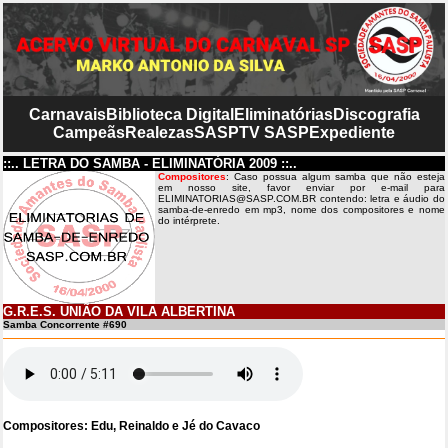
Carnavais
Biblioteca Digital
Eliminatórias
Discografia
Campeãs
Realezas
SASP
TV SASP
Expediente
::.. LETRA DO SAMBA - ELIMINATÓRIA 2009 ::..
Compositores
: Caso possua algum samba que não esteja
em nosso site, favor enviar por e-mail para
ELIMINATORIAS@SASP.COM.BR contendo: letra e áudio do
samba-de-enredo em mp3, nome dos compositores e nome
do intérprete.
G.R.E.S. UNIÃO DA VILA ALBERTINA
Samba Concorrente #690
Compositores: Edu, Reinaldo e Jé do Cavaco