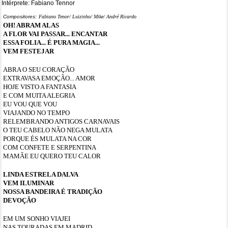
Intérprete: Fabiano Tennor
Compositores:
Fabiano Tenor/ Luizinho/ Mike/ André Ricardo
OH! ABRAM ALAS
A FLOR VAI PASSAR... ENCANTAR
ESSA FOLIA... É PURA MAGIA...
VEM FESTEJAR
ABRA O SEU CORAÇÃO
EXTRAVASA EMOÇÃO... AMOR
HOJE VISTO A FANTASIA
E COM MUITA ALEGRIA
EU VOU QUE VOU
VIAJANDO NO TEMPO
RELEMBRANDO ANTIGOS CARNAVAIS
O TEU CABELO NÃO NEGA MULATA
PORQUE ÉS MULATA NA COR
COM CONFETE E SERPENTINA
MAMÃE EU QUERO TEU CALOR
LINDA ESTRELA DALVA
VEM ILUMINAR
NOSSA BANDEIRA É TRADIÇÃO
DEVOÇÃO
EM UM SONHO VIAJEI
NAS TOURADAS EM MADRID