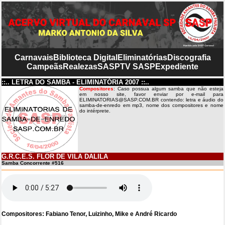
Carnavais
Biblioteca Digital
Eliminatórias
Discografia
Campeãs
Realezas
SASP
TV SASP
Expediente
::.. LETRA DO SAMBA - ELIMINATÓRIA 2007 ::..
Compositores
: Caso possua algum samba que não esteja
em nosso site, favor enviar por e-mail para
ELIMINATORIAS@SASP.COM.BR contendo: letra e áudio do
samba-de-enredo em mp3, nome dos compositores e nome
do intérprete.
G.R.C.E.S. FLOR DE VILA DALILA
Samba Concorrente #516
Compositores: Fabiano Tenor, Luizinho, Mike e André Ricardo