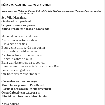
Intérprete: Vaguinho, Carlos Jr e Darlan
Compositores:
Matheus Divino/ Gabriel da Vila/ Rodrigo Inspiração/ Henrique/ Junior Santos/
Digo/ Gabiroba
Sou Vila Madalena
Ganhando ou perdendo
Sai pra lá com essa prosa
Minha Pérola não troco e não vendo
Singrando o caminho do mar
Nos traz uma história milenar
A jóia rara do samba
E sua gente bamba, vão nos contar
No primeiro comérico de tudo
Não tinha dinheiro, era só trocar
A prata, o cobre e o ouro
Eram grandes tesouros a se cobiçar
Bons ventos trouxeram fenícios ao nosso Brasil
Primeiros navegadores
Que negociaram produtos aqui
Caravelas ao mar...navegar
Muito lucro gerou...o Pau-Brasil
Portugal declarou feliz que descobriu
Ô seu Cabral vem cá...pera aí
Não foi bem isso que a história viu
Nossa riqueza