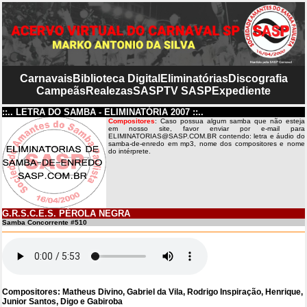
Carnavais
Biblioteca Digital
Eliminatórias
Discografia
Campeãs
Realezas
SASP
TV SASP
Expediente
::.. LETRA DO SAMBA - ELIMINATÓRIA 2007 ::..
Compositores
: Caso possua algum samba que não esteja
em nosso site, favor enviar por e-mail para
ELIMINATORIAS@SASP.COM.BR contendo: letra e áudio do
samba-de-enredo em mp3, nome dos compositores e nome
do intérprete.
G.R.S.C.E.S. PÉROLA NEGRA
Samba Concorrente #510
Compositores: Matheus Divino, Gabriel da Vila, Rodrigo Inspiração, Henrique,
Junior Santos, Digo e Gabiroba