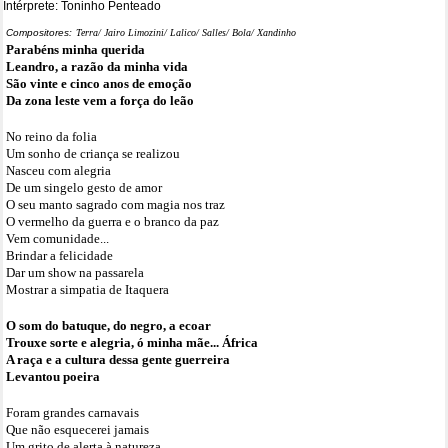
Intérprete: Toninho Penteado
Compositores:
Terra/ Jairo Limozini/ Lalico/ Salles/ Bola/ Xandinho
Parabéns minha querida
Leandro, a razão da minha vida
São vinte e cinco anos de emoção
Da zona leste vem a força do leão
No reino da folia
Um sonho de criança se realizou
Nasceu com alegria
De um singelo gesto de amor
O seu manto sagrado com magia nos traz
O vermelho da guerra e o branco da paz
Vem comunidade...
Brindar a felicidade
Dar um show na passarela
Mostrar a simpatia de Itaquera
O som do batuque, do negro, a ecoar
Trouxe sorte e alegria, ó minha mãe... África
A raça e a cultura dessa gente guerreira
Levantou poeira
Foram grandes carnavais
Que não esquecerei jamais
Um grito de alerta à natureza