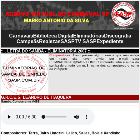
Carnavais
Biblioteca Digital
Eliminatórias
Discografia
Campeãs
Realezas
SASP
TV SASP
Expediente
::.. LETRA DO SAMBA - ELIMINATÓRIA 2007 ::..
Compositores
: Caso possua algum samba que não esteja
em nosso site, favor enviar por e-mail para
ELIMINATORIAS@SASP.COM.BR contendo: letra e áudio do
samba-de-enredo em mp3, nome dos compositores e nome
do intérprete.
G.R.C.E.S. LEANDRO DE ITAQUERA
Samba Concorrente #488
Compositores: Terra, Jairo Limozini, Lalico, Salles, Bola e Xandinho