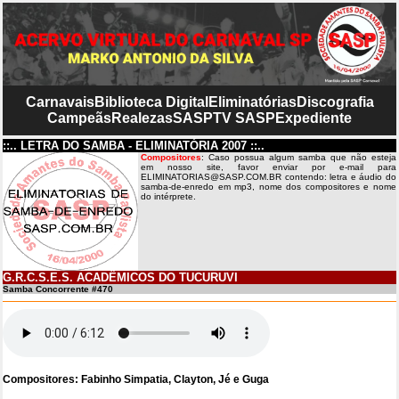
Carnavais
Biblioteca Digital
Eliminatórias
Discografia
Campeãs
Realezas
SASP
TV SASP
Expediente
::.. LETRA DO SAMBA - ELIMINATÓRIA 2007 ::..
Compositores
: Caso possua algum samba que não esteja
em nosso site, favor enviar por e-mail para
ELIMINATORIAS@SASP.COM.BR contendo: letra e áudio do
samba-de-enredo em mp3, nome dos compositores e nome
do intérprete.
G.R.C.S.E.S. ACADÊMICOS DO TUCURUVI
Samba Concorrente #470
Compositores: Fabinho Simpatia, Clayton, Jé e Guga