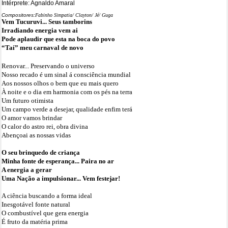
Intérprete: Agnaldo Amaral
Compositores:
Fabinho Simpatia/ Clayton/ Jé/ Guga
Vem Tucuruvi... Seus tamborins
Irradiando energia vem ai
Pode aplaudir que esta na boca do povo
“Taí” meu carnaval de novo
Renovar... Preservando o universo
Nosso recado é um sinal á consciência mundial
Aos nossos olhos o bem que eu mais quero
À noite e o dia em harmonia com os pés na terra
Um futuro otimista
Um campo verde a desejar, qualidade enfim terá
O amor vamos brindar
O calor do astro rei, obra divina
Abençoai as nossas vidas
O seu brinquedo de criança
Minha fonte de esperança... Paira no ar
A energia a gerar
Uma Nação a impulsionar... Vem festejar!
A ciência buscando a forma ideal
Inesgotável fonte natural
O combustível que gera energia
É fruto da matéria prima