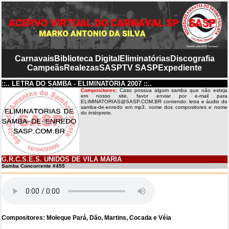
Carnavais
Biblioteca Digital
Eliminatórias
Discografia
Campeãs
Realezas
SASP
TV SASP
Expediente
::.. LETRA DO SAMBA - ELIMINATÓRIA 2007 ::..
Compositores
: Caso possua algum samba que não esteja
em nosso site, favor enviar por e-mail para
ELIMINATORIAS@SASP.COM.BR contendo: letra e áudio do
samba-de-enredo em mp3, nome dos compositores e nome
do intérprete.
G.R.C.S.E.S. UNIDOS DE VILA MARIA
Samba Concorrente #455
Compositores: Moleque Pará, Dão, Martins, Cocada e Véia