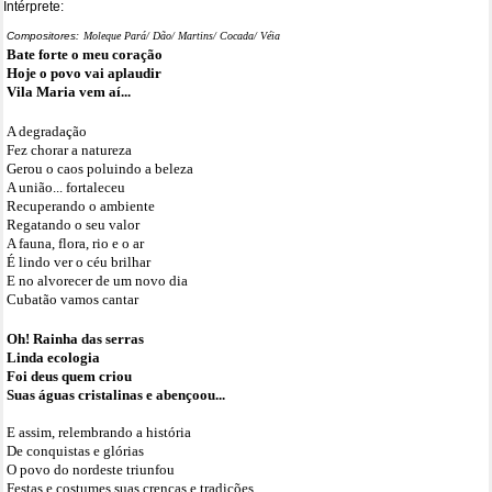
Intérprete:
Compositores:
Moleque Pará/ Dão/ Martins/ Cocada/ Véia
Bate forte o meu coração
Hoje o povo vai aplaudir
Vila Maria vem aí...
A degradação
Fez chorar a natureza
Gerou o caos poluindo a beleza
A união... fortaleceu
Recuperando o ambiente
Regatando o seu valor
A fauna, flora, rio e o ar
É lindo ver o céu brilhar
E no alvorecer de um novo dia
Cubatão vamos cantar
Oh! Rainha das serras
Linda ecologia
Foi deus quem criou
Suas águas cristalinas e abençoou...
E assim, relembrando a história
De conquistas e glórias
O povo do nordeste triunfou
Festas e costumes suas crenças e tradições