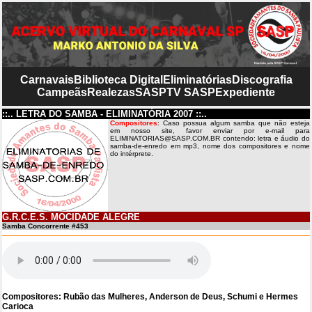
Carnavais
Biblioteca Digital
Eliminatórias
Discografia
Campeãs
Realezas
SASP
TV SASP
Expediente
::.. LETRA DO SAMBA - ELIMINATÓRIA 2007 ::..
Compositores
: Caso possua algum samba que não esteja
em nosso site, favor enviar por e-mail para
ELIMINATORIAS@SASP.COM.BR contendo: letra e áudio do
samba-de-enredo em mp3, nome dos compositores e nome
do intérprete.
G.R.C.E.S. MOCIDADE ALEGRE
Samba Concorrente #453
Compositores: Rubão das Mulheres, Anderson de Deus, Schumi e Hermes
Carioca