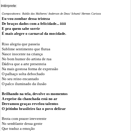
Intérprete:
Compositores:
Rubão das Mulheres/ Anderson de Deus/ Schumi/ Hermes Carioca
Eu vou zombar dessa tristeza
De braços dados com a felicidade... ôôô
E pra quem sabe sorrir
É mais alegre o carnaval da mocidade.
Riso alegria que passeia
Sublime sentimento que flutua
Nasce inocente na criança
No bom humor do artista de rua
Dádiva que a arte presenteia
Na mais gostosa forma de expressão
O palhaço solta debochado
No seu reino encantado
O palco iluminado da ilusão
Brilhando na tela, devolve os momentos
A reprise da chanchada está no ar
Derramou graças revelou talentos
O jeitinho brasileiro faz o povo delirar
Brota com prazer irreverente
No semblante dessa gente
Que traduz a emoção