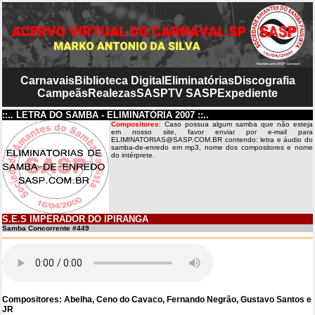
Carnavais
Biblioteca Digital
Eliminatórias
Discografia
Campeãs
Realezas
SASP
TV SASP
Expediente
::.. LETRA DO SAMBA - ELIMINATÓRIA 2007 ::..
Compositores
: Caso possua algum samba que não esteja
em nosso site, favor enviar por e-mail para
ELIMINATORIAS@SASP.COM.BR contendo: letra e áudio do
samba-de-enredo em mp3, nome dos compositores e nome
do intérprete.
S.E.S IMPERADOR DO IPIRANGA
Samba Concorrente #449
Compositores: Abelha, Ceno do Cavaco, Fernando Negrão, Gustavo Santos e
JR