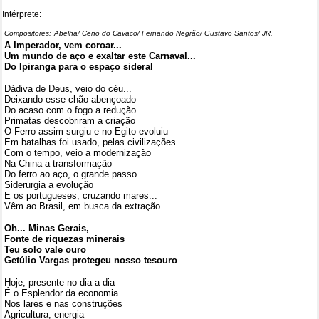
Intérprete:
Compositores:
Abelha/ Ceno do Cavaco/ Fernando Negrão/ Gustavo Santos/ JR.
A Imperador, vem coroar...
Um mundo de aço e exaltar este Carnaval...
Do Ipiranga para o espaço sideral
Dádiva de Deus, veio do céu...
Deixando esse chão abençoado
Do acaso com o fogo a redução
Primatas descobriram a criação
O Ferro assim surgiu e no Egito evoluiu
Em batalhas foi usado, pelas civilizações
Com o tempo, veio a modernização
Na China a transformação
Do ferro ao aço, o grande passo
Siderurgia a evolução
E os portugueses, cruzando mares...
Vêm ao Brasil, em busca da extração
Oh... Minas Gerais,
Fonte de riquezas minerais
Teu solo vale ouro
Getúlio Vargas protegeu nosso tesouro
Hoje, presente no dia a dia
É o Esplendor da economia
Nos lares e nas construções
Agricultura, energia