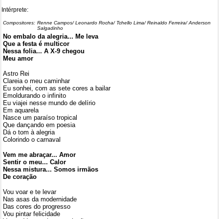
Intérprete:
Compositores:
Renne Campos/ Leonardo Rocha/ Tchello Lima/ Reinaldo Ferreira/ Anderson
Salgadinho
No embalo da alegria... Me leva
Que a festa é multicor
Nessa folia... A X-9 chegou
Meu amor
Astro Rei
Clareia o meu caminhar
Eu sonhei, com as sete cores a bailar
Emoldurando o infinito
Eu viajei nesse mundo de delírio
Em aquarela
Nasce um paraíso tropical
Que dançando em poesia
Dá o tom à alegria
Colorindo o carnaval
Vem me abraçar... Amor
Sentir o meu... Calor
Nessa mistura... Somos irmãos
De coração
Vou voar e te levar
Nas asas da modernidade
Das cores do progresso
Vou pintar felicidade