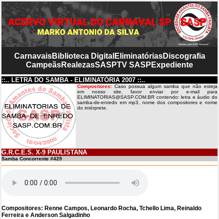
Carnavais
Biblioteca Digital
Eliminatórias
Discografia
Campeãs
Realezas
SASP
TV SASP
Expediente
::.. LETRA DO SAMBA - ELIMINATÓRIA 2007 ::..
Compositores
: Caso possua algum samba que não esteja
em nosso site, favor enviar por e-mail para
ELIMINATORIAS@SASP.COM.BR contendo: letra e áudio do
samba-de-enredo em mp3, nome dos compositores e nome
do intérprete.
G.R.C.E.S. X-9 PAULISTANA
Samba Concorrente #429
Compositores: Renne Campos, Leonardo Rocha, Tchello Lima, Reinaldo
Ferreira e Anderson Salgadinho