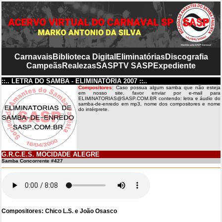
Carnavais
Biblioteca Digital
Eliminatórias
Discografia
Campeãs
Realezas
SASP
TV SASP
Expediente
::.. LETRA DO SAMBA - ELIMINATÓRIA 2007 ::..
Compositores
: Caso possua algum samba que não esteja
em nosso site, favor enviar por e-mail para
ELIMINATORIAS@SASP.COM.BR contendo: letra e áudio do
samba-de-enredo em mp3, nome dos compositores e nome
do intérprete.
G.R.C.E.S. MOCIDADE ALEGRE
Samba Concorrente #427
Compositores: Chico L.S. e João Osasco