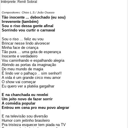
Intérprete: Renê Sobral
Compositores:
Chico L.S./ João Osasco
Tão inocente ... debochado (eu sou)
Irreverente (também)
Sou o riso dessa gente afinal
Sorrindo vou curtir o carnaval
Sou o riso ... feliz eu vou
Brincar nesse lindo alvorecer
Minha face de criança
Tão pura ... uma gota de esperança
Inocente e verdadeiro
Vou caminhando e espalhando alegria
Abrindo as portas da imaginação
Do meu mundo de magia
É lindo ver o palhaço .. sim senhor!!
A vida é um grande circo meu amor
O show vai começar
Eu quero ver a platéia gargalhar
E na chanchada eu revelei
Um jeito novo de fazer sorrir
A comédia popular
Entrou em cena pro meu povo alegrar
E na televisão sou diversão
Humor com jeitinho brasileiro
Pra tristeza esquecer tem piada na TV