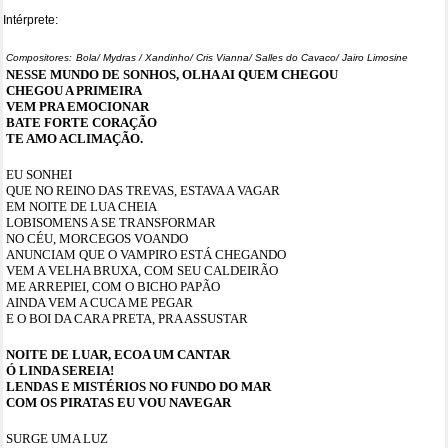
Intérprete:
Compositores:
Bola/ Mydras / Xandinho/ Cris Vianna/ Salles do Cavaco/ Jairo Limosine
NESSE MUNDO DE SONHOS, OLHA AI QUEM CHEGOU
CHEGOU A PRIMEIRA
VEM PRA EMOCIONAR
BATE FORTE CORAÇÃO
TE AMO ACLIMAÇÃO.
EU SONHEI
QUE NO REINO DAS TREVAS, ESTAVA A VAGAR
EM NOITE DE LUA CHEIA
LOBISOMENS A SE TRANSFORMAR
NO CÉU, MORCEGOS VOANDO
ANUNCIAM QUE O VAMPIRO ESTÁ CHEGANDO
VEM A VELHA BRUXA, COM SEU CALDEIRÃO
ME ARREPIEI, COM O BICHO PAPÃO
AINDA VEM A CUCA ME PEGAR
E O BOI DA CARA PRETA, PRA ASSUSTAR
NOITE DE LUAR, ECOA UM CANTAR
Ó LINDA SEREIA!
LENDAS E MISTÉRIOS NO FUNDO DO MAR
COM OS PIRATAS EU VOU NAVEGAR
SURGE UMA LUZ