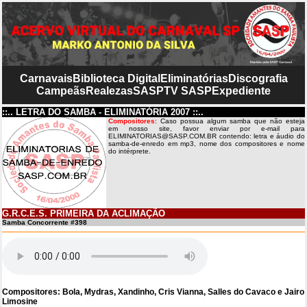
Carnavais
Biblioteca Digital
Eliminatórias
Discografia
Campeãs
Realezas
SASP
TV SASP
Expediente
::.. LETRA DO SAMBA - ELIMINATÓRIA 2007 ::..
Compositores
: Caso possua algum samba que não esteja
em nosso site, favor enviar por e-mail para
ELIMINATORIAS@SASP.COM.BR contendo: letra e áudio do
samba-de-enredo em mp3, nome dos compositores e nome
do intérprete.
G.R.C.E.S. PRIMEIRA DA ACLIMAÇÃO
Samba Concorrente #398
Compositores: Bola, Mydras, Xandinho, Cris Vianna, Salles do Cavaco e Jairo
Limosine