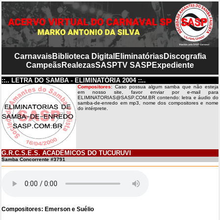
Carnavais
Biblioteca Digital
Eliminatórias
Discografia
Campeãs
Realezas
SASP
TV SASP
Expediente
::.. LETRA DO SAMBA - ELIMINATÓRIA 2004 ::..
Compositores
: Caso possua algum samba que não esteja
em nosso site, favor enviar por e-mail para
ELIMINATORIAS@SASP.COM.BR contendo: letra e áudio do
samba-de-enredo em mp3, nome dos compositores e nome
do intérprete.
G.R.C.S.E.S. ACADÊMICOS DO TUCURUVI
Samba Concorrente #3791
Compositores: Emerson e Suélio