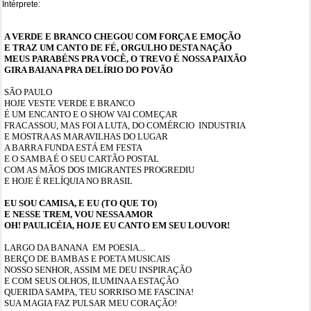
Intérprete:
A VERDE E BRANCO CHEGOU COM FORÇA E EMOÇÃO
E TRAZ UM CANTO DE FÉ, ORGULHO DESTA NAÇÃO
MEUS PARABÉNS PRA VOCÊ, O TREVO É NOSSA PAIXÃO
GIRA BAIANA PRA DELÍRIO DO POVÃO
SÃO PAULO
HOJE VESTE VERDE E BRANCO
É UM ENCANTO E O SHOW VAI COMEÇAR
FRACASSOU, MAS FOI A LUTA, DO COMÉRCIO INDUSTRIA
E MOSTRA AS MARAVILHAS DO LUGAR
A BARRA FUNDA ESTÁ EM FESTA
E O SAMBA É O SEU CARTÃO POSTAL
COM AS MÃOS DOS IMIGRANTES PROGREDIU
E HOJE É RELÍQUIA NO BRASIL
EU SOU CAMISA, E EU (TO QUE TO)
E NESSE TREM, VOU NESSA AMOR
OH! PAULICÉIA, HOJE EU CANTO EM SEU LOUVOR!
LARGO DA BANANA EM POESIA...
BERÇO DE BAMBAS E POETA MUSICAIS
NOSSO SENHOR, ASSIM ME DEU INSPIRAÇÃO
E COM SEUS OLHOS, ILUMINA A ESTAÇÃO
QUERIDA SAMPA, TEU SORRISO ME FASCINA!
SUA MAGIA FAZ PULSAR MEU CORAÇÃO!