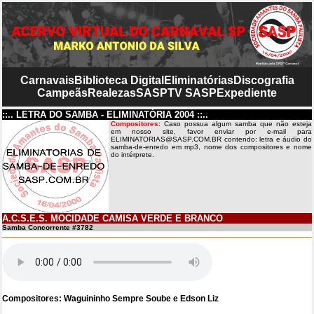
Carnavais
Biblioteca Digital
Eliminatórias
Discografia
Campeãs
Realezas
SASP
TV SASP
Expediente
::.. LETRA DO SAMBA - ELIMINATÓRIA 2004 ::..
Compositores
: Caso possua algum samba que não esteja
em nosso site, favor enviar por e-mail para
ELIMINATORIAS@SASP.COM.BR contendo: letra e áudio do
samba-de-enredo em mp3, nome dos compositores e nome
do intérprete.
A.C.S.E.S. MOCIDADE CAMISA VERDE E BRANCO
Samba Concorrente #3782
Compositores: Waguininho Sempre Soube e Edson Liz