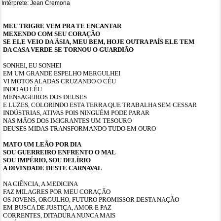
Intérprete: Jean Cremona
MEU TRIGRE VEM PRA TE ENCANTAR
MEXENDO COM SEU CORAÇÃO
SE ELE VEIO DA ÁSIA, MEU BEM, HOJE OUTRA PAÍS ELE TEM
DA CASA VERDE SE TORNOU O GUARDIÃO
SONHEI, EU SONHEI
EM UM GRANDE ESPELHO MERGULHEI
VI MOTOS ALADAS CRUZANDO O CÉU
INDO AO LÉU
MENSAGEIROS DOS DEUSES
E LUZES, COLORINDO ESTA TERRA QUE TRABALHA SEM CESSAR
INDÚSTRIAS, ATIVAS POIS NINGUÉM PODE PARAR
NAS MÃOS DOS IMIGRANTES UM TESOURO
DEUSES MIDAS TRANSFORMANDO TUDO EM OURO
MATO UM LEÃO POR DIA
SOU GUERREIRO ENFRENTO O MAL
SOU IMPÉRIO, SOU DELÍRIO
A DIVINDADE DESTE CARNAVAL
NA CIÊNCIA, A MEDICINA
FAZ MILAGRES POR MEU CORAÇÃO
OS JOVENS, ORGULHO, FUTURO PROMISSOR DESTA NAÇÃO
EM BUSCA DE JUSTIÇA, AMOR E PAZ
CORRENTES, DITADURA NUNCA MAIS