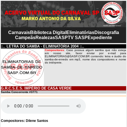
Carnavais
Biblioteca Digital
Eliminatórias
Discografia
Campeãs
Realezas
SASP
TV SASP
Expediente
::.. LETRA DO SAMBA - ELIMINATÓRIA 2004 ::..
Compositores
: Caso possua algum samba que não esteja
em nosso site, favor enviar por e-mail para
ELIMINATORIAS@SASP.COM.BR contendo: letra e áudio do
samba-de-enredo em mp3, nome dos compositores e nome
do intérprete.
G.R.C.S.E.S. IMPÉRIO DE CASA VERDE
Samba Concorrente #3771
Compositores: Dilene Santos