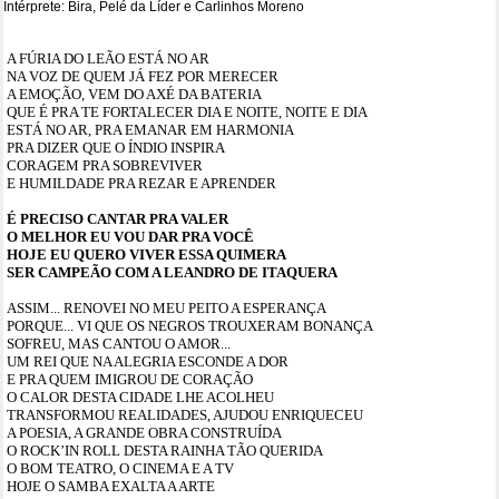
Intérprete: Bira, Pelé da Líder e Carlinhos Moreno
A FÚRIA DO LEÃO ESTÁ NO AR
NA VOZ DE QUEM JÁ FEZ POR MERECER
A EMOÇÃO, VEM DO AXÉ DA BATERIA
QUE É PRA TE FORTALECER DIA E NOITE, NOITE E DIA
ESTÁ NO AR, PRA EMANAR EM HARMONIA
PRA DIZER QUE O ÍNDIO INSPIRA
CORAGEM PRA SOBREVIVER
E HUMILDADE PRA REZAR E APRENDER
É PRECISO CANTAR PRA VALER
O MELHOR EU VOU DAR PRA VOCÊ
HOJE EU QUERO VIVER ESSA QUIMERA
SER CAMPEÃO COM A LEANDRO DE ITAQUERA
ASSIM... RENOVEI NO MEU PEITO A ESPERANÇA
PORQUE... VI QUE OS NEGROS TROUXERAM BONANÇA
SOFREU, MAS CANTOU O AMOR...
UM REI QUE NA ALEGRIA ESCONDE A DOR
E PRA QUEM IMIGROU DE CORAÇÃO
O CALOR DESTA CIDADE LHE ACOLHEU
TRANSFORMOU REALIDADES, AJUDOU ENRIQUECEU
A POESIA, A GRANDE OBRA CONSTRUÍDA
O ROCK’IN ROLL DESTA RAINHA TÃO QUERIDA
O BOM TEATRO, O CINEMA E A TV
HOJE O SAMBA EXALTA A ARTE