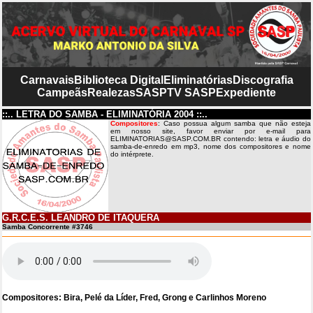
Carnavais
Biblioteca Digital
Eliminatórias
Discografia
Campeãs
Realezas
SASP
TV SASP
Expediente
::.. LETRA DO SAMBA - ELIMINATÓRIA 2004 ::..
Compositores
: Caso possua algum samba que não esteja
em nosso site, favor enviar por e-mail para
ELIMINATORIAS@SASP.COM.BR contendo: letra e áudio do
samba-de-enredo em mp3, nome dos compositores e nome
do intérprete.
G.R.C.E.S. LEANDRO DE ITAQUERA
Samba Concorrente #3746
Compositores: Bira, Pelé da Líder, Fred, Grong e Carlinhos Moreno