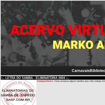
Carnavais
Bibliotec
::.. LETRA DO SAMBA - ELIMINATÓRIA 2004 ::..
Compositores
: Caso possua algum samba que não esteja em