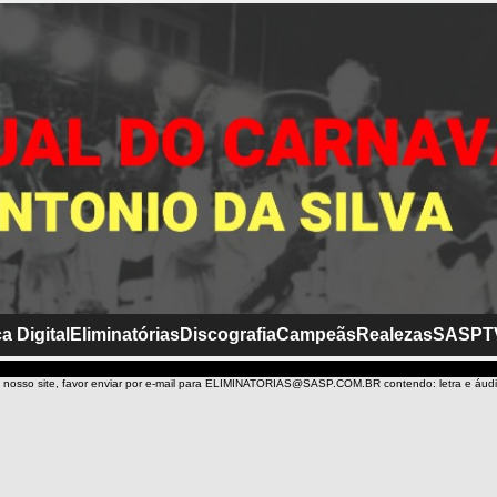
a Digital
Eliminatórias
Discografia
Campeãs
Realezas
SASP
T
 nosso site, favor enviar por e-mail para ELIMINATORIAS@SASP.COM.BR contendo: letra e áud