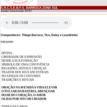
S.R.C.S.E.B.F.S. BARROCA ZONA SUL
Samba Concorrente #3717
Compositores: Thiago Barroca, Tico, Deley e Leandrinho
Intérprete:
DIVINA...
LIBERDADE DE EXPRESSÃO
DESDE A SUA FUNDAÇÃO
SÍMBOLO DE UMA CONVIVÊNCIA
RELIGIÕES, SEITAS E CRENÇAS
TRAZEM DOS SEUS ANCESTRAIS
NO SANGUE OS COSTUMES
TRADIÇÕES E RITUAIS
ORAÇÃO NA AVENIDA A VIDA ELEVAR
O PULSAR DA BATERIA, ABENÇOAR
DOAR DO CORAÇÃO, O AMOR
OLHAI POR NÓS OH CRIADOR
TERRA DA GAROA