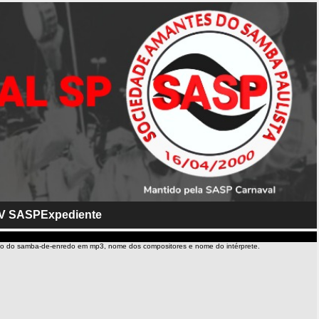
V SASP
Expediente
io do samba-de-enredo em mp3, nome dos compositores e nome do intérprete.