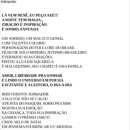
Intérprete:
LÁ VEM NENÊ, EU PEÇO AXÉ!!!
A NOITE TEM MAGIA...
ZIRALDO É INSPIRAÇÃO
É SONHO, FANTASIA
UM SORRISO, UM MALUCO GENIAL
COM TALENTO COLORIU
PERSONAGENS DO FOLCLORE DO BRASIL
FILHO DE SOLO MINEIRO, JEITINHO BRASILEIRO
ETERNIZOU SUAS CRIAÇÕES
PINTOU A LUA EM AQUARELA
É MALUQUINHO, SEU CHAPÉU É UMA PANELA
AMOR, LIBERDADE PRA SONHAR
É LINDO O UNIVERSO EM POESIA
EXCITANTE É A LEITURA, O DIA-A-DIA
IRREVERENTE SONHADOR
A SUA VOZ NÃO SE CALOU
ATRAVÉS DO PASQUIM, SORRI PRA MIM
MOSTRA SUA EMOÇÃO
NA CRIANÇA, TODA SUA INSPIRAÇÃO
GANHOU O PRÊMIO JABUTI
CRIOU SELO DE NATAL
EM IPANEMA FOI BRINCAR O CARNAVAL