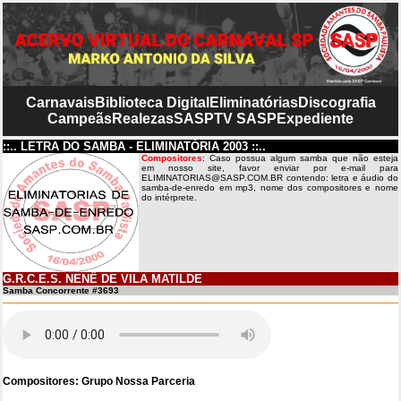
Carnavais
Biblioteca Digital
Eliminatórias
Discografia
Campeãs
Realezas
SASP
TV SASP
Expediente
::.. LETRA DO SAMBA - ELIMINATÓRIA 2003 ::..
Compositores
: Caso possua algum samba que não esteja
em nosso site, favor enviar por e-mail para
ELIMINATORIAS@SASP.COM.BR contendo: letra e áudio do
samba-de-enredo em mp3, nome dos compositores e nome
do intérprete.
G.R.C.E.S. NENÊ DE VILA MATILDE
Samba Concorrente #3693
Compositores: Grupo Nossa Parceria