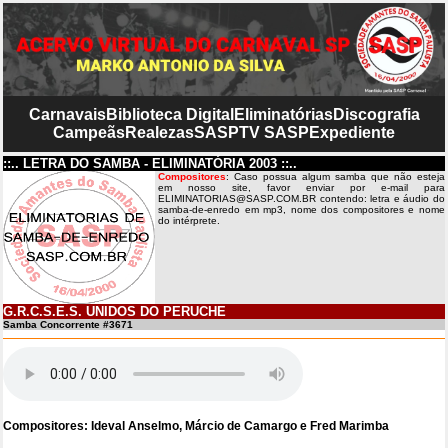
Carnavais
Biblioteca Digital
Eliminatórias
Discografia
Campeãs
Realezas
SASP
TV SASP
Expediente
::.. LETRA DO SAMBA - ELIMINATÓRIA 2003 ::..
Compositores
: Caso possua algum samba que não esteja
em nosso site, favor enviar por e-mail para
ELIMINATORIAS@SASP.COM.BR contendo: letra e áudio do
samba-de-enredo em mp3, nome dos compositores e nome
do intérprete.
G.R.C.S.E.S. UNIDOS DO PERUCHE
Samba Concorrente #3671
Compositores: Ideval Anselmo, Márcio de Camargo e Fred Marimba