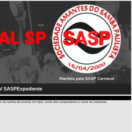
V SASP
Expediente
io do samba-de-enredo em mp3, nome dos compositores e nome do intérprete.