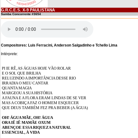
G.R.C.E.S. X-9 PAULISTANA
Samba Concorrente #3654
Compositores: Luis Ferracini, Anderson Salgadinho e Tchello Lima
Intérprete:
PI IE RÊ, AS ÁGUAS HOJE VÃO ROLAR
E O SOL QUE BRILHA
RELUZINDO A IMPORTÂNCIA DESSE RIO
IRRADIA O MEU CANTAR
QUANTA MAGIA
MARGEOU A SUA HISTÓRIA
A FAUNA E A FLORA ERAM LINDAS DE SE VER
MAS A COBIÇA FAZ O HOMEM ESQUECER
QUE DEUS TAMBÉM FEZ PRA BEBER (A ÁGUA)
OH! ÁGUA MÃE, OH! ÁGUA
ORA IÊ IÊ MAMÃE OXUM
ABENÇOE ESSA RIQUEZA NATURAL
ESSENCIAL, À VIDA