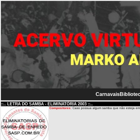
Carnavais
Bibliotec
::.. LETRA DO SAMBA - ELIMINATÓRIA 2003 ::..
Compositores
: Caso possua algum samba que não esteja em