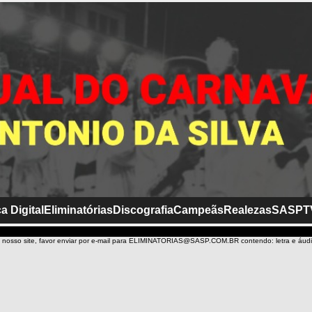
a Digital
Eliminatórias
Discografia
Campeãs
Realezas
SASP
T
 nosso site, favor enviar por e-mail para ELIMINATORIAS@SASP.COM.BR contendo: letra e áud