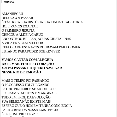
Intérprete:
AMANHECEU
DEIXA A X-9 PASSAR
É TÃO RICA SUA HISTÓRIA SUA LINDA TRAGETÓRIA
HOJE VAMOS EXALTAR
O PRIMEIRO JESUÍTA
CHEGOU A ALDEIA CARIJÓ
ENCONTROU BELEZA, ÁGUAS CRISTALINAS
A VIDA ERA BEM MELHOR
REFUGIO DE ESCRAVOS ROUBAVAM PARA COMER
LUTANDO PARA PODER SOBREVIVER
VAMOS CANTAR COM ALEGRIA
BATE MAIS FORTE O CORAÇÃO
X-9 VAI PASSAR EU QUERO NAVEGAR
NESSE RIO DE EMOÇÃO
MAIS O TEMPO FOI PASSANDO
O PROGRESSO FOI CHEGANDO
E O RIO PINHEIROS SE MODIFICOU
FIZERAM VIADUTOS E MARGINAIS
TUDO EM PROL DA EVOLUÇÃO
SUA BELEZA NÃO EXISTE MAIS
ESPERO QUE O HOMEM TENHA CONCIÊNCIA
PARA O BEM DA NOSSA EXISTÊNCIA
É PRECISO PRESERVAR