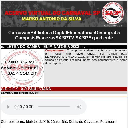
Carnavais
Biblioteca Digital
Eliminatórias
Discografia
Campeãs
Realezas
SASP
TV SASP
Expediente
::.. LETRA DO SAMBA - ELIMINATÓRIA 2003 ::..
Compositores
: Caso possua algum samba que não esteja
em nosso site, favor enviar por e-mail para
ELIMINATORIAS@SASP.COM.BR contendo: letra e áudio do
samba-de-enredo em mp3, nome dos compositores e nome
do intérprete.
G.R.C.E.S. X-9 PAULISTANA
Samba Concorrente #3635
Compositores: Moisés da X-9, Júnior Dió, Denis do Cavaco e Peterson