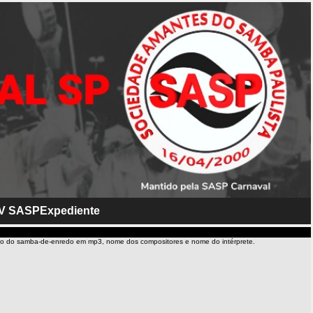
V SASP
Expediente
io do samba-de-enredo em mp3, nome dos compositores e nome do intérprete.