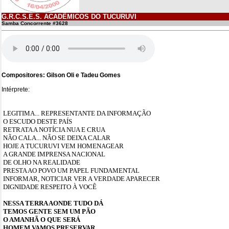
G.R.C.S.E.S. ACADÊMICOS DO TUCURUVI
Samba Concorrente #3628
Compositores: Gilson Oli e Tadeu Gomes
Intérprete:
LEGITIMA... REPRESENTANTE DA INFORMAÇÃO
O ESCUDO DESTE PAÍS
RETRATA A NOTÍCIA NUA E CRUA
NÃO CALA... NÃO SE DEIXA CALAR
HOJE A TUCURUVI VEM HOMENAGEAR
A GRANDE IMPRENSA NACIONAL
DE OLHO NA REALIDADE
PRESTA AO POVO UM PAPEL FUNDAMENTAL
INFORMAR, NOTICIAR VER A VERDADE APARECER
DIGNIDADE RESPEITO À VOCÊ
NESSA TERRA AONDE TUDO DÁ
TEMOS GENTE SEM UM PÃO
O AMANHÃ O QUE SERÁ
HOMEM VAMOS PRESERVAR