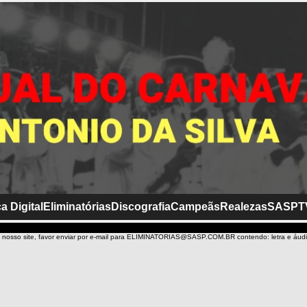
a Digital
Eliminatórias
Discografia
Campeãs
Realezas
SASP
T
 nosso site, favor enviar por e-mail para ELIMINATORIAS@SASP.COM.BR contendo: letra e áud