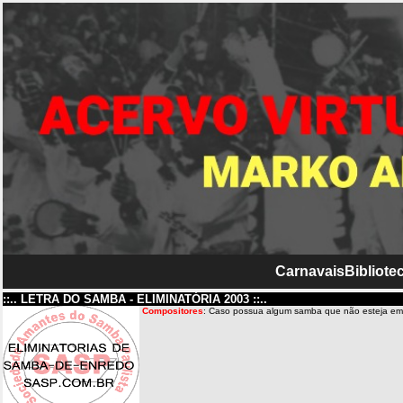
Carnavais
Bibliotec
::.. LETRA DO SAMBA - ELIMINATÓRIA 2003 ::..
Compositores
: Caso possua algum samba que não esteja em