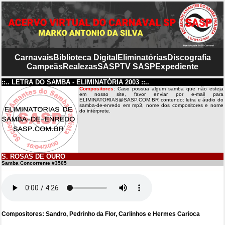
Carnavais
Biblioteca Digital
Eliminatórias
Discografia
Campeãs
Realezas
SASP
TV SASP
Expediente
::.. LETRA DO SAMBA - ELIMINATÓRIA 2003 ::..
Compositores
: Caso possua algum samba que não esteja
em nosso site, favor enviar por e-mail para
ELIMINATORIAS@SASP.COM.BR contendo: letra e áudio do
samba-de-enredo em mp3, nome dos compositores e nome
do intérprete.
S. ROSAS DE OURO
Samba Concorrente #3505
Compositores: Sandro, Pedrinho da Flor, Carlinhos e Hermes Carioca