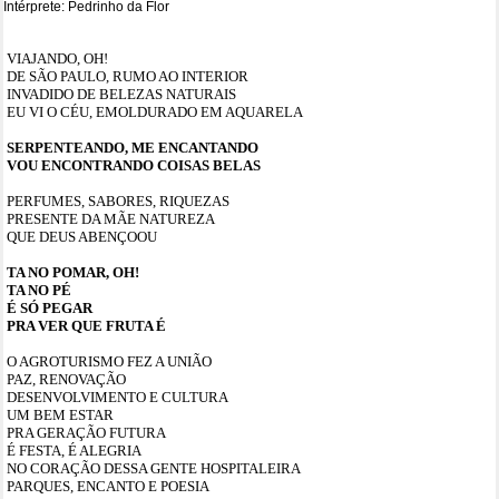
Intérprete: Pedrinho da Flor
VIAJANDO, OH!
DE SÃO PAULO, RUMO AO INTERIOR
INVADIDO DE BELEZAS NATURAIS
EU VI O CÉU, EMOLDURADO EM AQUARELA
SERPENTEANDO, ME ENCANTANDO
VOU ENCONTRANDO COISAS BELAS
PERFUMES, SABORES, RIQUEZAS
PRESENTE DA MÃE NATUREZA
QUE DEUS ABENÇOOU
TA NO POMAR, OH!
TA NO PÉ
É SÓ PEGAR
PRA VER QUE FRUTA É
O AGROTURISMO FEZ A UNIÃO
PAZ, RENOVAÇÃO
DESENVOLVIMENTO E CULTURA
UM BEM ESTAR
PRA GERAÇÃO FUTURA
É FESTA, É ALEGRIA
NO CORAÇÃO DESSA GENTE HOSPITALEIRA
PARQUES, ENCANTO E POESIA