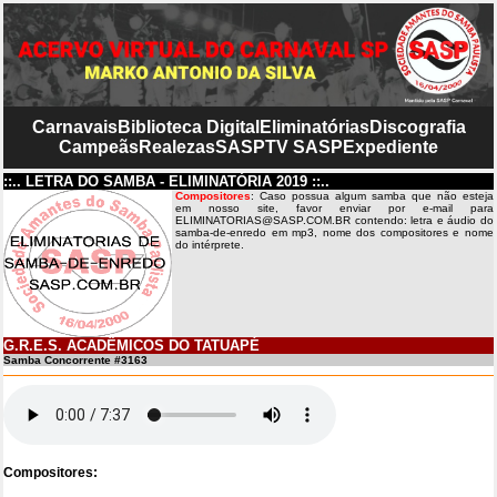
Carnavais
Biblioteca Digital
Eliminatórias
Discografia
Campeãs
Realezas
SASP
TV SASP
Expediente
::.. LETRA DO SAMBA - ELIMINATÓRIA 2019 ::..
Compositores
: Caso possua algum samba que não esteja
em nosso site, favor enviar por e-mail para
ELIMINATORIAS@SASP.COM.BR contendo: letra e áudio do
samba-de-enredo em mp3, nome dos compositores e nome
do intérprete.
G.R.E.S. ACADÊMICOS DO TATUAPÉ
Samba Concorrente #3163
Compositores: