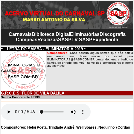
Carnavais
Biblioteca Digital
Eliminatórias
Discografia
Campeãs
Realezas
SASP
TV SASP
Expediente
::.. LETRA DO SAMBA - ELIMINATÓRIA 2019 ::..
Compositores
: Caso possua algum samba que não esteja
em nosso site, favor enviar por e-mail para
ELIMINATORIAS@SASP.COM.BR contendo: letra e áudio do
samba-de-enredo em mp3, nome dos compositores e nome
do intérprete.
G.R.C.E.S. FLOR DE VILA DALILA
Samba Concorrente #3133
Compositores: Heloi Poeta, Trindade André, Well Soares, Neguinho 7Cordas