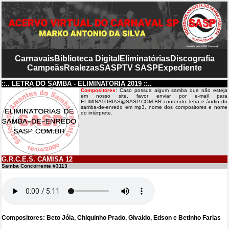
Carnavais
Biblioteca Digital
Eliminatórias
Discografia
Campeãs
Realezas
SASP
TV SASP
Expediente
::.. LETRA DO SAMBA - ELIMINATÓRIA 2019 ::..
Compositores
: Caso possua algum samba que não esteja
em nosso site, favor enviar por e-mail para
ELIMINATORIAS@SASP.COM.BR contendo: letra e áudio do
samba-de-enredo em mp3, nome dos compositores e nome
do intérprete.
G.R.C.E.S. CAMISA 12
Samba Concorrente #3113
Compositores: Beto Jóia, Chiquinho Prado, Givaldo, Edson e Betinho Farias