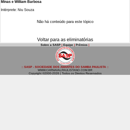
Minas e William Barbosa
Intérprete: Niu Souza
Não há conteúdo para este tópico
Voltar para as eliminatórias
Sobre a SASP
|
Equipe
|
Prêmios
|
:: SASP - SOCIEDADE DOS AMANTES DO SAMBA PAULISTA ::
WWW.CARNAVALPAULISTANO.COM.BR
Copyright ©2000-2026 | Todos os Direitos Reservados