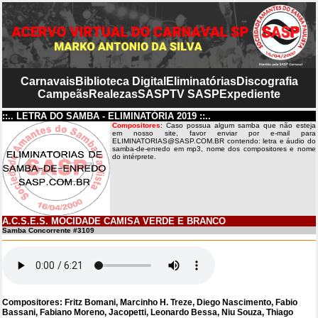
Carnavais
Biblioteca Digital
Eliminatórias
Discografia
Campeãs
Realezas
SASP
TV SASP
Expediente
::.. LETRA DO SAMBA - ELIMINATÓRIA 2019 ::..
Compositores
: Caso possua algum samba que não esteja
em nosso site, favor enviar por e-mail para
ELIMINATORIAS@SASP.COM.BR contendo: letra e áudio do
samba-de-enredo em mp3, nome dos compositores e nome
do intérprete.
A.C.S.E.S. MOCIDADE CAMISA VERDE E BRANCO
Samba Concorrente #3109
Compositores: Fritz Bomani, Marcinho H. Treze, Diego Nascimento, Fabio
Bassani, Fabiano Moreno, Jacopetti, Leonardo Bessa, Niu Souza, Thiago