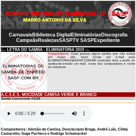
Carnavais
Biblioteca Digital
Eliminatórias
Discografia
Campeãs
Realezas
SASP
TV SASP
Expediente
::.. LETRA DO SAMBA - ELIMINATÓRIA 2019 ::..
Compositores
: Caso possua algum samba que não esteja
em nosso site, favor enviar por e-mail para
ELIMINATORIAS@SASP.COM.BR contendo: letra e áudio do
samba-de-enredo em mp3, nome dos compositores e nome
do intérprete.
A.C.S.E.S. MOCIDADE CAMISA VERDE E BRANCO
Samba Concorrente #3108
Compositores: Alemão do Camisa, Deocleciano Braga, André Luís, Cíntia
Camarotto, Guga Pacheco e Rodrigo Schumacker