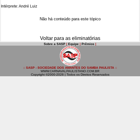
Intérprete: André Luiz
Não há conteúdo para este tópico
Voltar para as eliminatórias
Sobre a SASP
|
Equipe
|
Prêmios
|
:: SASP - SOCIEDADE DOS AMANTES DO SAMBA PAULISTA ::
WWW.CARNAVALPAULISTANO.COM.BR
Copyright ©2000-2026 | Todos os Direitos Reservados