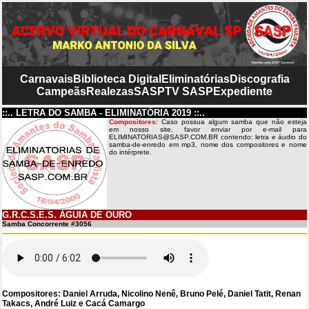
Carnavais
Biblioteca Digital
Eliminatórias
Discografia
Campeãs
Realezas
SASP
TV SASP
Expediente
::.. LETRA DO SAMBA - ELIMINATÓRIA 2019 ::..
Compositores
: Caso possua algum samba que não esteja
em nosso site, favor enviar por e-mail para
ELIMINATORIAS@SASP.COM.BR contendo: letra e áudio do
samba-de-enredo em mp3, nome dos compositores e nome
do intérprete.
G.R.C.S.E.S. ÁGUIA DE OURO
Samba Concorrente #3056
Compositores: Daniel Arruda, Nicolino Nenê, Bruno Pelé, Daniel Tatit, Renan
Takacs, André Luiz e Cacá Camargo