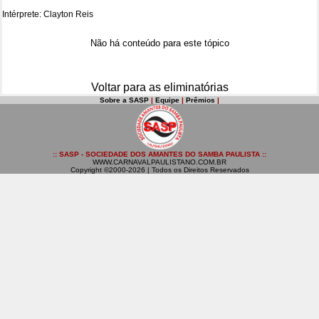
Intérprete: Clayton Reis
Não há conteúdo para este tópico
Voltar para as eliminatórias
Sobre a SASP
|
Equipe
|
Prêmios
|
:: SASP - SOCIEDADE DOS AMANTES DO SAMBA PAULISTA ::
WWW.CARNAVALPAULISTANO.COM.BR
Copyright ©2000-2026 | Todos os Direitos Reservados