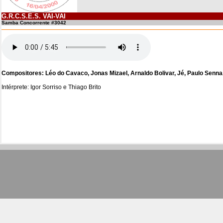
G.R.C.S.E.S. VAI-VAI
Samba Concorrente #3042
Compositores: Léo do Cavaco, Jonas Mizael, Arnaldo Bolivar, Jé, Paulo Se
Intérprete: Igor Sorriso e Thiago Brito