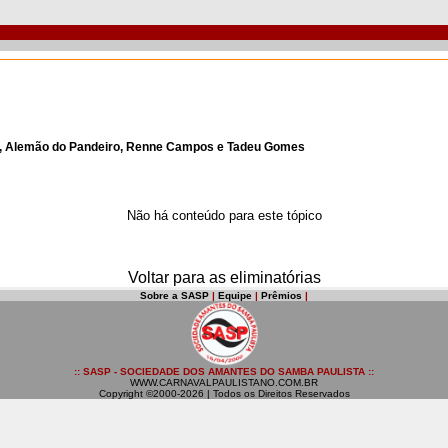
nna, Alemão do Pandeiro, Renne Campos e Tadeu Gomes
Não há conteúdo para este tópico
Voltar para as eliminatórias
Sobre a SASP
|
Equipe
|
Prêmios
|
:: SASP - SOCIEDADE DOS AMANTES DO SAMBA PAULISTA ::
WWW.CARNAVALPAULISTANO.COM.BR
Copyright ©2000-2026 | Todos os Direitos Reservados