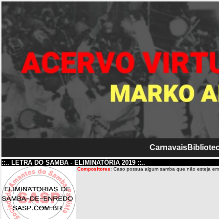
Carnavais
Bibliotec
::.. LETRA DO SAMBA - ELIMINATÓRIA 2019 ::..
Compositores
: Caso possua algum samba que não esteja em