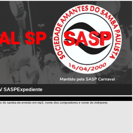
V SASP
Expediente
io do samba-de-enredo em mp3, nome dos compositores e nome do intérprete.