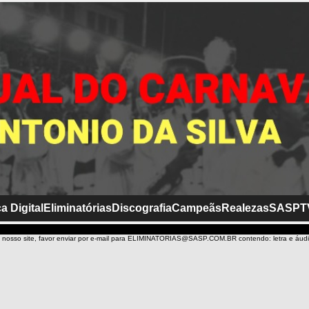
a Digital
Eliminatórias
Discografia
Campeãs
Realezas
SASP
T
 nosso site, favor enviar por e-mail para ELIMINATORIAS@SASP.COM.BR contendo: letra e áud